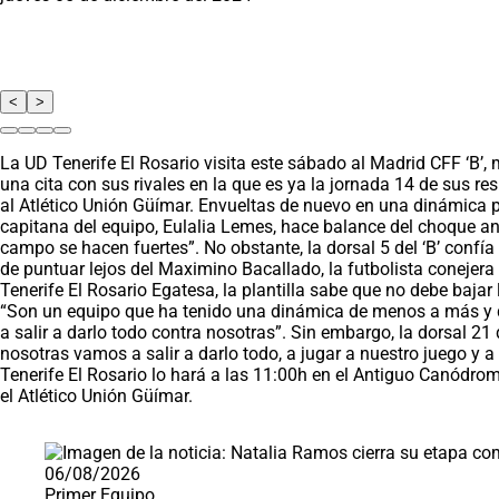
<
>
La UD Tenerife El Rosario visita este sábado al Madrid CFF ‘B’,
una cita con sus rivales en la que es ya la jornada 14 de sus resp
al Atlético Unión Güímar. Envueltas de nuevo en una dinámica po
capitana del equipo, Eulalia Lemes, hace balance del choque an
campo se hacen fuertes”. No obstante, la dorsal 5 del ‘B’ confía
de puntuar lejos del Maximino Bacallado, la futbolista conejera
Tenerife El Rosario Egatesa, la plantilla sabe que no debe bajar
“Son un equipo que ha tenido una dinámica de menos a más y qu
a salir a darlo todo contra nosotras”. Sin embargo, la dorsal 21
nosotras vamos a salir a darlo todo, a jugar a nuestro juego y
Tenerife El Rosario lo hará a las 11:00h en el Antiguo Canódrom
el Atlético Unión Güímar.
Saltar carrusel de noticias
06/08/2026
Primer Equipo