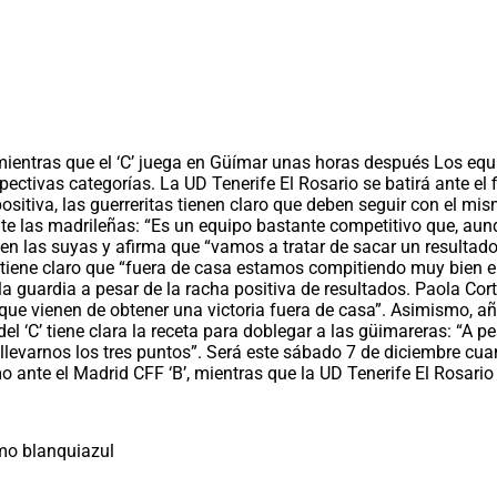
 mientras que el ‘C’ juega en Güímar unas horas después Los equ
ectivas categorías. La UD Tenerife El Rosario se batirá ante el fi
sitiva, las guerreritas tienen claro que deben seguir con el mis
te las madrileñas: “Es un equipo bastante competitivo que, aunq
 en las suyas y afirma que “vamos a tratar de sacar un resultado
 tiene claro que “fuera de casa estamos compitiendo muy bien e 
 la guardia a pesar de la racha positiva de resultados. Paola Cor
e vienen de obtener una victoria fuera de casa”. Asimismo, añ
 del ‘C’ tiene clara la receta para doblegar a las güimareras: “
 a llevarnos los tres puntos”. Será este sábado 7 de diciembre 
o ante el Madrid CFF ‘B’, mientras que la UD Tenerife El Rosari