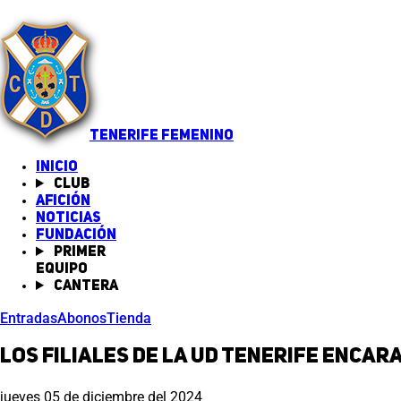
TENERIFE FEMENINO
INICIO
Club
Afición
Noticias
(abre en nueva pestaña)
Fundación
Primer
equipo
Cantera
Entradas
Abonos
Tienda
Los filiales de la UD Tenerife encar
jueves 05 de diciembre del 2024