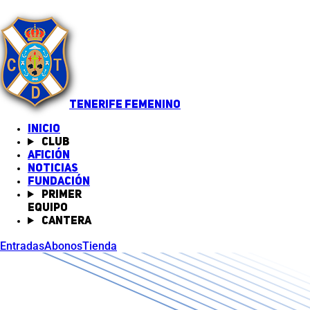
TENERIFE FEMENINO
INICIO
Club
Afición
Noticias
(abre en nueva pestaña)
Fundación
Primer
equipo
Cantera
Entradas
Abonos
Tienda