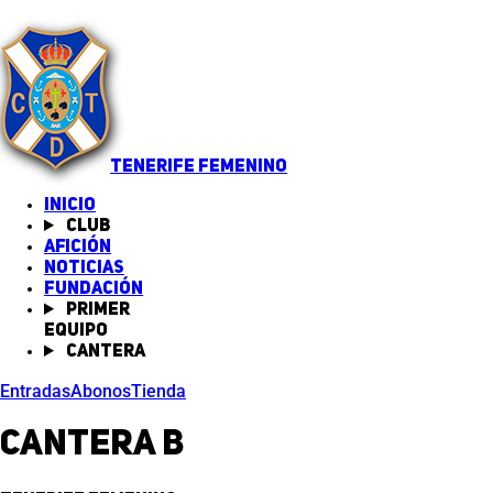
TENERIFE FEMENINO
INICIO
Club
Afición
Noticias
(abre en nueva pestaña)
Fundación
Primer
equipo
Cantera
Entradas
Abonos
Tienda
Cantera B