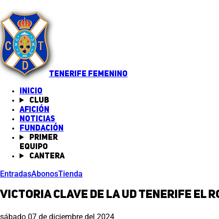
TENERIFE FEMENINO
INICIO
Club
Afición
Noticias
(abre en nueva pestaña)
Fundación
Primer
equipo
Cantera
Entradas
Abonos
Tienda
Victoria clave de la UD Tenerife El R
sábado 07 de diciembre del 2024