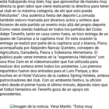
está trabajando muy bien, hay que aprovechar de manera muy
directa la gran labor que viene realizando la directiva para tener
al club en la máxima categoría, de ahí que solo pueda
felicitarles”. Una auténtica fiesta del deporte La jornada
también estuvo marcada por diversos actos y sorteos que
hicieron de este partido un evento más allá del propio deporte.
Como viene siendo habitual en todos los partidos del Costa
Adeje Tenerife, tanto en casa como fuera, se hizo entrega de un
queso de Canarias a la capitana rival. En esta ocasión la
entrega se realizó por parte de la capitana azul y blanca, Pisco,
acompañada por Alejandro Narvay Quintero, consejero de
Agricultura, Ganadería, Pesca y Soberanía Alimentaria. El
público pudo verse inmerso en la “experiencia Heliodoro” con
una Kiss Cam en el videomarcador que fue utilizada para
realizar dos sorteos entre todos los asistentes. Los premios
repartidos fueron dos entradas para el Loro Parque, y dos
noches en el Hotel Vulcano de la cadena Spring Hoteles, ambos
patrocinadores del club. Con un ambiente festivo, la afición
vibró desde el primer hasta el último minuto, dejando claro que
el fútbol femenino en Tenerife goza de un apoyo sin
precedentes.
Saltar carrusel de noticias