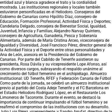
entidad azul y blanca agradece el trato y la cordialidad
mostrada. Las instituciones regionales y locales también
estuvieron personificadas en el Heliodoro. Consejeros del
Gobierno de Canarias como Hipólito Díaz, consejero de
Educación, Formación Profesional, Actividad Física y Deportes;
Candelaria Delgado, consejera de Bienestar Social, Igualdad,
Juventud, Infancia y Familias; Alejandro Narvay Quintero,
consejero de Agricultura, Ganadería, Pesca y Soberanía
Alimentaria, además de María Cristina Arceo, viceconsejera de
Igualdad y Diversidad, José Francisco Pérez, director general de
la Actividad Física y el Deporte entre otras personalidades y
Ana de León, asesora en la Presidencia del Gobierno de
Canarias. Por parte del Cabildo de Tenerife asistieron su
presidenta, Rosa Dávila y su vicepresidente Lope Afonso, así
como diversos cargos, subrayando el respaldo unánime al
crecimiento del fútbol femenino en el archipiélago. Almuerzo
institucional: UD Tenerife, RFEF y Federación Canaria de Fútbol
Como parte de la jornada, se celebró un almuerzo institucional
previo al partido del Costa Adeje Tenerife y el FC Barcelona en
el Estadio Heliodoro Rodríguez López, en el Restaurante Los
Limoneros de Tacoronte. Durante el evento, se destacó la
importancia de continuar impulsando el fútbol femenino y se
reafirmó el compromiso de las instituciones con su desarrollo.
Julio Luis Pérez, vicepresidente, y Sandro Arrufat, directivo de la