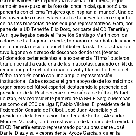
con los valores del deporte y la sociedad. Un mensaje que
también se expuso en la foto del once inicial, que portó una
pancarta con el lema “mujeres que inspiran al mundo”. Una de
las novedades más destacadas fue la presentación conjunta
de las tres mascotas de los equipos representativos. Gara, por
parte de la UD Tenerife, Elio Doro, por parte del CD Tenerife y
Auri, que llegaba desde el Pabellón Santiago Martín con los
colores de La Laguna Tenerife, formaron un símbolo de unión y
de la apuesta decidida por el fútbol en la isla. Esta actuación
tuvo lugar en el tiempo de descanso donde tres jóvenes
aficionados pertenecientes a la experiencia “Tirma” pudieron
tirar un penalti a cada una de las mascotas, ganando un kit de
regalo por parte del patrocinador azul y blanco. La fiesta del
fútbol también contó con una amplia representación
institucional. Cabe destacar el gran apoyo desde los máximos
organismos del fútbol español, destacando la presencia del
presidente de la Real Federación Española de Fútbol, Rafael
Louzán, el vicepresidente primero de la RFEF, Sergio Merchán,
así como del CEO de Liga F, Pablo Vilches. El presidente de la
Federación Canaria de Fútbol, José Juan Arencibia y el
presidente de la Federación Tinerfeña de Fútbol, Alejandro
Morales Mansito, también estuvieron de la mano de la entidad.
El CD Tenerife estuvo representado por su presidente José
Daniel Díaz y su vicepresidente, Ayoze García, a quien la