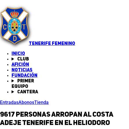
TENERIFE FEMENINO
INICIO
Club
Afición
Noticias
(abre en nueva pestaña)
Fundación
Primer
equipo
Cantera
Entradas
Abonos
Tienda
9617 personas arropan al Costa
Adeje Tenerife en el Heliodoro