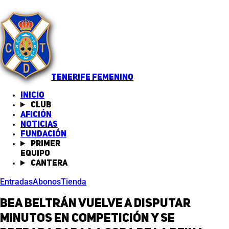
TENERIFE FEMENINO
INICIO
Club
Afición
Noticias
(abre en nueva pestaña)
Fundación
Primer
equipo
Cantera
Entradas
Abonos
Tienda
Bea Beltrán vuelve a disputar
minutos en competición y se