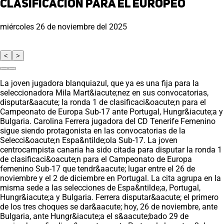
clasificación para el europeo
miércoles 26 de noviembre del 2025
<
>
La joven jugadora blanquiazul, que ya es una fija para la
seleccionadora Mila Mart&iacute;nez en sus convocatorias,
disputar&aacute; la ronda 1 de clasificaci&oacute;n para el
Campeonato de Europa Sub-17 ante Portugal, Hungr&iacute;a y
Bulgaria. Carolina Ferrera jugadora del CD Tenerife Femenino
sigue siendo protagonista en las convocatorias de la
Selecci&oacute;n Espa&ntilde;ola Sub-17. La joven
centrocampista canaria ha sido citada para disputar la ronda 1
de clasificaci&oacute;n para el Campeonato de Europa
femenino Sub-17 que tendr&aacute; lugar entre el 26 de
noviembre y el 2 de diciembre en Portugal. La cita agrupa en la
misma sede a las selecciones de Espa&ntilde;a, Portugal,
Hungr&iacute;a y Bulgaria. Ferrera disputar&aacute; el primero
de los tres choques se dar&aacute; hoy, 26 de noviembre, ante
Bulgaria, ante Hungr&iacute;a el s&aacute;bado 29 de