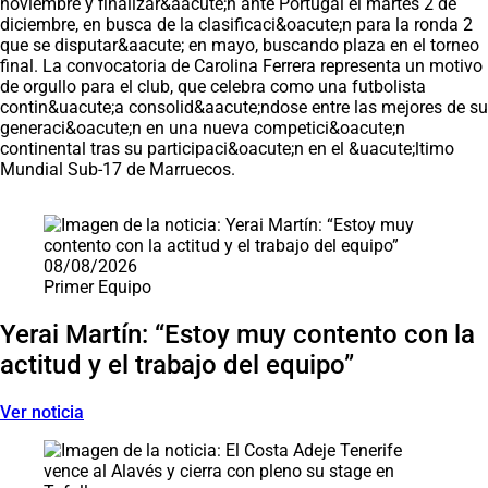
noviembre y finalizar&aacute;n ante Portugal el martes 2 de
diciembre, en busca de la clasificaci&oacute;n para la ronda 2
que se disputar&aacute; en mayo, buscando plaza en el torneo
final. La convocatoria de Carolina Ferrera representa un motivo
de orgullo para el club, que celebra como una futbolista
contin&uacute;a consolid&aacute;ndose entre las mejores de su
generaci&oacute;n en una nueva competici&oacute;n
continental tras su participaci&oacute;n en el &uacute;ltimo
Mundial Sub-17 de Marruecos.
Saltar carrusel de noticias
08/08/2026
Primer Equipo
Yerai Martín: “Estoy muy contento con la
actitud y el trabajo del equipo”
Ver noticia