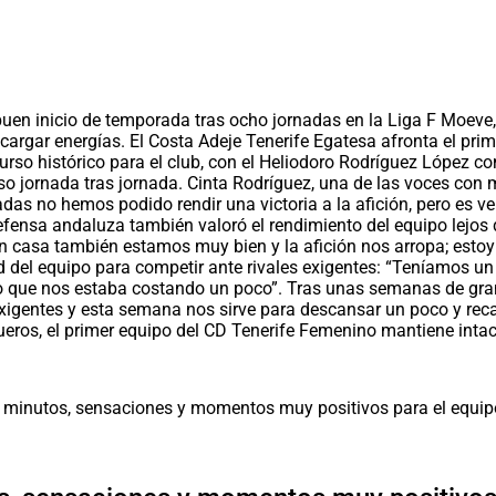
en inicio de temporada tras ocho jornadas en la Liga F Moeve, d
cargar energías. El Costa Adeje Tenerife Egatesa afronta el pr
rso histórico para el club, con el Heliodoro Rodríguez López co
jornada tras jornada. Cinta Rodríguez, una de las voces con más
adas no hemos podido rendir una victoria a la afición, pero es
 defensa andaluza también valoró el rendimiento del equipo lejos
asa también estamos muy bien y la afición nos arropa; estoy se
 del equipo para competir ante rivales exigentes: “Teníamos un 
que nos estaba costando un poco”. Tras unas semanas de gran ex
exigentes y esta semana nos sirve para descansar un poco y recar
ueros, el primer equipo del CD Tenerife Femenino mantiene int