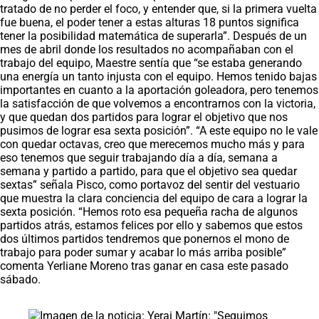
tratado de no perder el foco, y entender que, si la primera vuelta
fue buena, el poder tener a estas alturas 18 puntos significa
tener la posibilidad matemática de superarla”. Después de un
mes de abril donde los resultados no acompañaban con el
trabajo del equipo, Maestre sentía que “se estaba generando
una energía un tanto injusta con el equipo. Hemos tenido bajas
importantes en cuanto a la aportación goleadora, pero tenemos
la satisfacción de que volvemos a encontrarnos con la victoria,
y que quedan dos partidos para lograr el objetivo que nos
pusimos de lograr esa sexta posición”. “A este equipo no le vale
con quedar octavas, creo que merecemos mucho más y para
eso tenemos que seguir trabajando día a día, semana a
semana y partido a partido, para que el objetivo sea quedar
sextas” señala Pisco, como portavoz del sentir del vestuario
que muestra la clara conciencia del equipo de cara a lograr la
sexta posición. “Hemos roto esa pequeña racha de algunos
partidos atrás, estamos felices por ello y sabemos que estos
dos últimos partidos tendremos que ponernos el mono de
trabajo para poder sumar y acabar lo más arriba posible”
comenta Yerliane Moreno tras ganar en casa este pasado
sábado.
Saltar carrusel de noticias