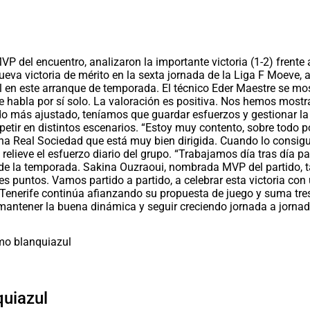
VP del encuentro, analizaron la importante victoria (1-2) frente
ueva victoria de mérito en la sexta jornada de la Liga F Moeve, 
ul en este arranque de temporada. El técnico Eder Maestre se mo
que habla por sí solo. La valoración es positiva. Nos hemos most
o más ajustado, teníamos que guardar esfuerzos y gestionar la v
ir en distintos escenarios. “Estoy muy contento, sobre todo po
 una Real Sociedad que está muy bien dirigida. Cuando lo consig
 relieve el esfuerzo diario del grupo. “Trabajamos día tras día p
e la temporada. Sakina Ouzraoui, nombrada MVP del partido, tamb
 puntos. Vamos partido a partido, a celebrar esta victoria con u
e Tenerife continúa afianzando su propuesta de juego y suma tres
de mantener la buena dinámica y seguir creciendo jornada a jorna
quiazul