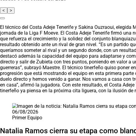
<
>
El técnico del Costa Adeje Tenerife y Sakina Ouzraoui, elegida M
jornada de la Liga F Moeve. El Costa Adeje Tenerife firmó una n
que refuerza el crecimiento y la solidez del conjunto blanquiaz
resultado obtenido ante un rival de gran nivel. “Es un partido 
queríamos someter al rival y un segundo donde, con un resultad
destacó además la capacidad del equipo para adaptarse y compet
directo y salir de Zubieta con tres puntos, poniendo en valor a
guerreras”, subrayó Maestre. El técnico tinerfeño quiso poner en
progresión que está mostrando el equipo en esta primera parte d
duelo directo y hemos venido a ganar. Nos vamos a casa con tres
en casa”, afirmó la jugadora. Con este resultado, el Costa Adej
tinerfeño ya piensa en la próxima cita liguera, con la ilusión 
Saltar carrusel de noticias
06/08/2026
Primer Equipo
Natalia Ramos cierra su etapa como blan