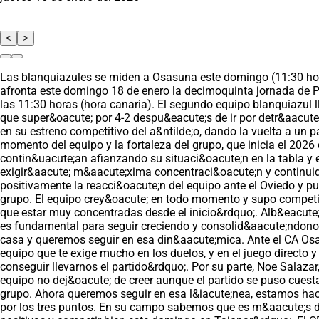
<
>
Las blanquiazules se miden a Osasuna este domingo (11:30 hora
afronta este domingo 18 de enero la decimoquinta jornada de Pr
las 11:30 horas (hora canaria). El segundo equipo blanquiazul l
que super&oacute; por 4-2 despu&eacute;s de ir por detr&aacute
en su estreno competitivo del a&ntilde;o, dando la vuelta a un 
momento del equipo y la fortaleza del grupo, que inicia el 2026
contin&uacute;an afianzando su situaci&oacute;n en la tabla y 
exigir&aacute; m&aacute;xima concentraci&oacute;n y continuida
positivamente la reacci&oacute;n del equipo ante el Oviedo y pu
grupo. El equipo crey&oacute; en todo momento y supo competi
que estar muy concentradas desde el inicio&rdquo;. Alb&eacute
es fundamental para seguir creciendo y consolid&aacute;ndonos 
casa y queremos seguir en esa din&aacute;mica. Ante el CA Osas
equipo que te exige mucho en los duelos, y en el juego directo 
conseguir llevarnos el partido&rdquo;. Por su parte, Noe Salaza
equipo no dej&oacute; de creer aunque el partido se puso cuesta
grupo. Ahora queremos seguir en esa l&iacute;nea, estamos hac
por los tres puntos. En su campo sabemos que es m&aacute;s d