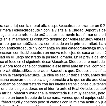
 canaria) con la moral alta despu&eacute;s de levantar un 0-2 
imera Federaci&oacute;n con la visita a la Ciudad Deportiva de
lega a la cita reforzado an&iacute;micamente tras firmar una br
;s en el marcador. El conjunto dirigido por Adri&aacute;n Alb&
partido que se hab&iacute;a complicado en la primera mitad. La v
 con ambici&oacute;n y confianza en una categor&iacute;a muy ig
encaran con ilusi&oacute;n un nuevo reto lejos de casa ante un
d en el juego mostrado la pasada jornada. En la previa del enc
so el foco en el siguiente desaf&iacute;o: &ldquo;La remontada 
r. Ahora toca darle continuidad a ese nivel ante un rival com
;niz a&ntilde;adi&oacute; adem&aacute;s que: &ldquo;la clasifi
en la categor&iacute;a. La idea es seguir trabajando, antes de
una esperamos que sea algo parecido a lo que se dio aqu&iacute;
y debemos contrarrestarlo con las buenas transiciones que tenem
r, una de las goleadoras en el triunfo ante el Real Oviedo, dest
 arriba. Marcar y ayudar a la remontada fue muy especial, pero 
iendo un buen trabajo de la semana, vemos que el equipo est&a
if&iacute;cil y costoso pero si vamos con la misma actitud y