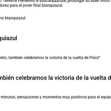
D Tenerife Femenino B buscar&aacute; prolongar su buen inicio 
ez para el joven filial blanquiazul.
quiazul
mbién celebramos la victoria de la vuelta 