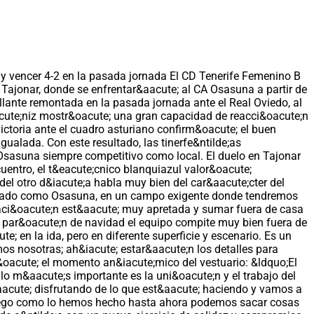
y vencer 4-2 en la pasada jornada El CD Tenerife Femenino B
 Tajonar, donde se enfrentar&aacute; al CA Osasuna a partir de
illante remontada en la pasada jornada ante el Real Oviedo, al
eacute;niz mostr&oacute; una gran capacidad de reacci&oacute;n
ictoria ante el cuadro asturiano confirm&oacute; el buen
ualada. Con este resultado, las tinerfe&ntilde;as
 Osasuna siempre competitivo como local. El duelo en Tajonar
uentro, el t&eacute;cnico blanquiazul valor&oacute;
del otro d&iacute;a habla muy bien del car&aacute;cter del
plicado como Osasuna, en un campo exigente donde tendremos
caci&oacute;n est&aacute; muy apretada y sumar fuera de casa
l par&oacute;n de navidad el equipo compite muy bien fuera de
 en la ida, pero en diferente superficie y escenario. Es un
os nosotras; ah&iacute; estar&aacute;n los detalles para
ac&oacute; el momento an&iacute;mico del vestuario: &ldquo;El
lo m&aacute;s importante es la uni&oacute;n y el trabajo del
acute; disfrutando de lo que est&aacute; haciendo y vamos a
 juego como lo hemos hecho hasta ahora podemos sacar cosas