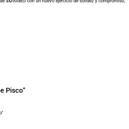
de a&ntilde;o con un nuevo ejercicio de solidez y compromiso,
de Pisco”