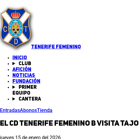
TENERIFE FEMENINO
INICIO
Club
Afición
Noticias
(abre en nueva pestaña)
Fundación
Primer
equipo
Cantera
Entradas
Abonos
Tienda
El CD Tenerife Femenino B visita Ta
jueves 15 de enero del 2026