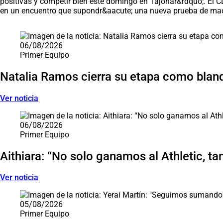
positivas y competir bien este domingo en Tajonar&rdquo;. El C
en un encuentro que supondr&aacute; una nueva prueba de madur
Saltar carrusel de noticias
06/08/2026
Primer Equipo
Natalia Ramos cierra su etapa como blan
Ver noticia
06/08/2026
Primer Equipo
Aithiara: “No solo ganamos al Athletic, ta
Ver noticia
05/08/2026
Primer Equipo