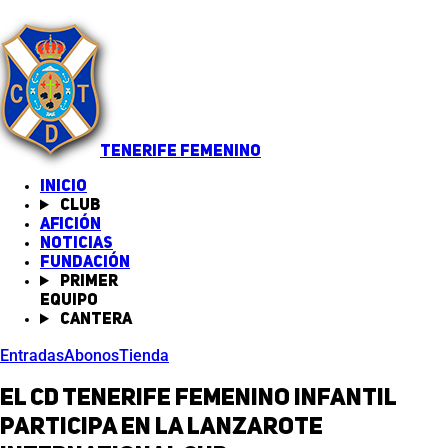
TENERIFE FEMENINO
INICIO
Club
Afición
Noticias
(abre en nueva pestaña)
Fundación
Primer
equipo
Cantera
Entradas
Abonos
Tienda
El CD Tenerife Femenino Infantil
participa en la Lanzarote