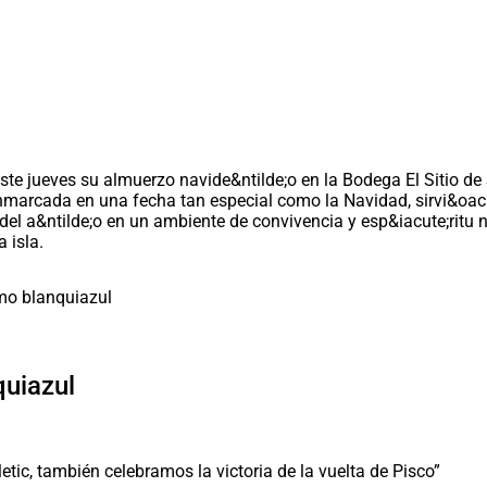
te jueves su almuerzo navide&ntilde;o en la Bodega El Sitio de
enmarcada en una fecha tan especial como la Navidad, sirvi&oac
e del a&ntilde;o en un ambiente de convivencia y esp&iacute;ritu
 isla.
quiazul