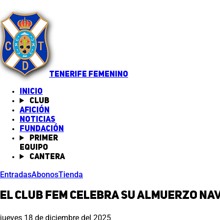
TENERIFE FEMENINO
INICIO
Club
Afición
Noticias
(abre en nueva pestaña)
Fundación
Primer
equipo
Cantera
Entradas
Abonos
Tienda
El Club FEM celebra su almuerzo na
jueves 18 de diciembre del 2025