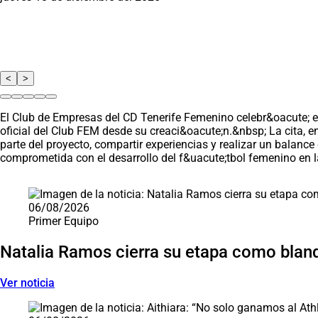
<
>
El Club de Empresas del CD Tenerife Femenino celebr&oacute; es
oficial del Club FEM desde su creaci&oacute;n.&nbsp; La cita, 
parte del proyecto, compartir experiencias y realizar un balanc
comprometida con el desarrollo del f&uacute;tbol femenino en la
Saltar carrusel de noticias
06/08/2026
Primer Equipo
Natalia Ramos cierra su etapa como blan
Ver noticia