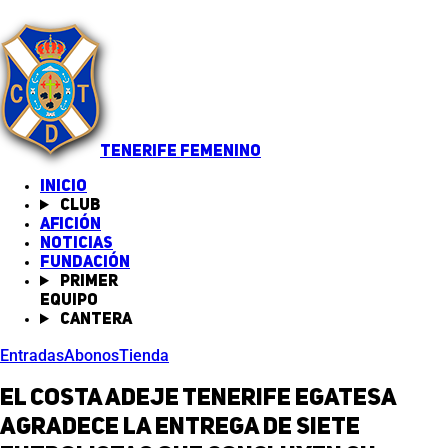
TENERIFE FEMENINO
INICIO
Club
Afición
Noticias
(abre en nueva pestaña)
Fundación
Primer
equipo
Cantera
Entradas
Abonos
Tienda
El Costa Adeje Tenerife Egatesa
agradece la entrega de siete