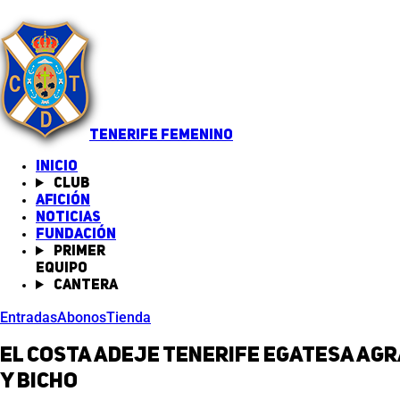
TENERIFE FEMENINO
INICIO
Club
Afición
Noticias
(abre en nueva pestaña)
Fundación
Primer
equipo
Cantera
Entradas
Abonos
Tienda
El Costa Adeje Tenerife Egatesa ag
y Bicho