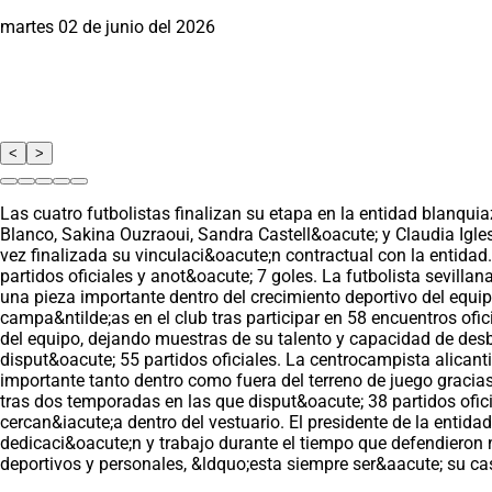
martes 02 de junio del 2026
<
>
Las cuatro futbolistas finalizan su etapa en la entidad blanqui
Blanco, Sakina Ouzraoui, Sandra Castell&oacute; y Claudia Igl
vez finalizada su vinculaci&oacute;n contractual con la entida
partidos oficiales y anot&oacute; 7 goles. La futbolista sevill
una pieza importante dentro del crecimiento deportivo del equi
campa&ntilde;as en el club tras participar en 58 encuentros ofic
del equipo, dejando muestras de su talento y capacidad de des
disput&oacute; 55 partidos oficiales. La centrocampista alicant
importante tanto dentro como fuera del terreno de juego gracias 
tras dos temporadas en las que disput&oacute; 38 partidos ofic
cercan&iacute;a dentro del vestuario. El presidente de la entid
dedicaci&oacute;n y trabajo durante el tiempo que defendieron
deportivos y personales, &ldquo;esta siempre ser&aacute; su ca