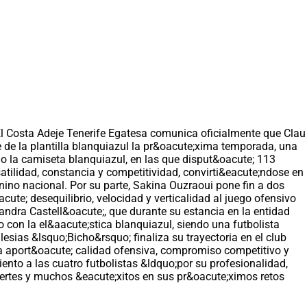
. El Costa Adeje Tenerife Egatesa comunica oficialmente que Clau
 de la plantilla blanquiazul la pr&oacute;xima temporada, una
do la camiseta blanquiazul, en las que disput&oacute; 113
satilidad, constancia y competitividad, convirti&eacute;ndose en
ino nacional. Por su parte, Sakina Ouzraoui pone fin a dos
cute; desequilibrio, velocidad y verticalidad al juego ofensivo
ndra Castell&oacute;, que durante su estancia en la entidad
 con la el&aacute;stica blanquiazul, siendo una futbolista
lesias &lsquo;Bicho&rsquo; finaliza su trayectoria en el club
;a aport&oacute; calidad ofensiva, compromiso competitivo y
ento a las cuatro futbolistas &ldquo;por su profesionalidad,
uertes y muchos &eacute;xitos en sus pr&oacute;ximos retos