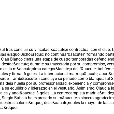
azul tras concluir su vinculaci&oacute;n contractual con el club
esias &lsquo;Bicho&rsquo; no continuar&aacute;n formando parte
d. Clau Blanco cierra una etapa de cuatro temporadas defendien
ana destac&oacute; durante su trayectoria por su compromiso, ver
po en la m&aacute;xima categor&iacute;a del f&uacute;tbol femen
iales y firmar 6 goles. La internacional marroqu&iacute; aport&oa
borde. Tambi&eacute;n concluye su periodo como blanquiazul Sa
ina deja huella por su profesionalidad, experiencia y compromiso
a su equilibrio y liderazgo en el vestuario. Asimismo, Claudia Ig
iales y anot&oacute; 3 goles. La centrocampista madrile&ntilde
ad, Sergio Batista ha expresado su m&aacute;s sincero agradecimi
 nuestros colores&rdquo;, dese&aacute;ndoles la mayor de las s
sa&rdquo;.