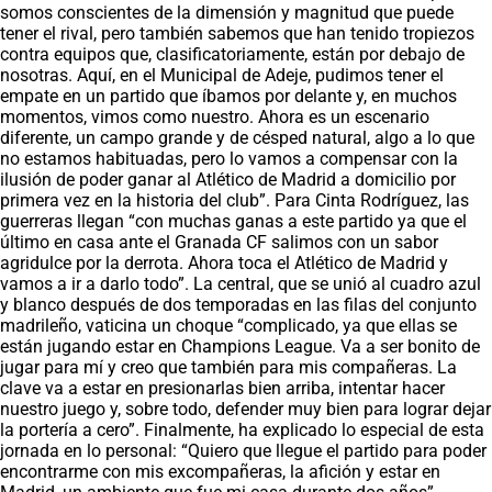
somos conscientes de la dimensión y magnitud que puede
tener el rival, pero también sabemos que han tenido tropiezos
contra equipos que, clasificatoriamente, están por debajo de
nosotras. Aquí, en el Municipal de Adeje, pudimos tener el
empate en un partido que íbamos por delante y, en muchos
momentos, vimos como nuestro. Ahora es un escenario
diferente, un campo grande y de césped natural, algo a lo que
no estamos habituadas, pero lo vamos a compensar con la
ilusión de poder ganar al Atlético de Madrid a domicilio por
primera vez en la historia del club”. Para Cinta Rodríguez, las
guerreras llegan “con muchas ganas a este partido ya que el
último en casa ante el Granada CF salimos con un sabor
agridulce por la derrota. Ahora toca el Atlético de Madrid y
vamos a ir a darlo todo”. La central, que se unió al cuadro azul
y blanco después de dos temporadas en las filas del conjunto
madrileño, vaticina un choque “complicado, ya que ellas se
están jugando estar en Champions League. Va a ser bonito de
jugar para mí y creo que también para mis compañeras. La
clave va a estar en presionarlas bien arriba, intentar hacer
nuestro juego y, sobre todo, defender muy bien para lograr dejar
la portería a cero”. Finalmente, ha explicado lo especial de esta
jornada en lo personal: “Quiero que llegue el partido para poder
encontrarme con mis excompañeras, la afición y estar en