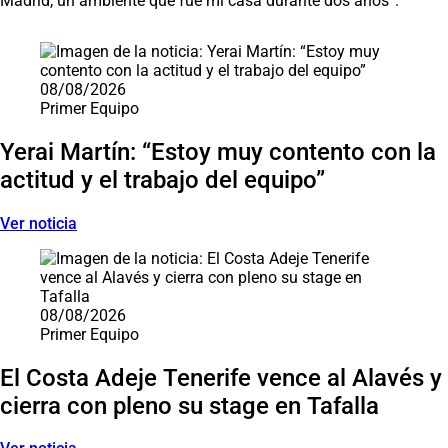
Madrid, un ambiente que fue mi casa durante dos años”.
Saltar carrusel de noticias
08/08/2026
Primer Equipo
Yerai Martín: “Estoy muy contento con la
actitud y el trabajo del equipo”
Ver noticia
08/08/2026
Primer Equipo
El Costa Adeje Tenerife vence al Alavés y
cierra con pleno su stage en Tafalla