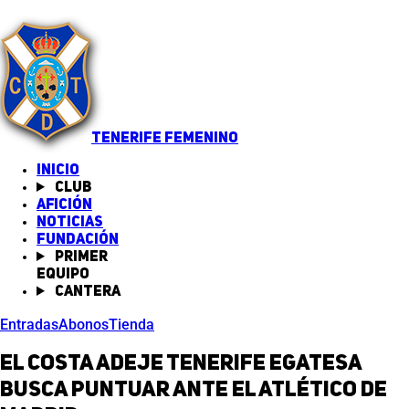
TENERIFE FEMENINO
INICIO
Club
Afición
Noticias
(abre en nueva pestaña)
Fundación
Primer
equipo
Cantera
Entradas
Abonos
Tienda
El Costa Adeje Tenerife Egatesa
busca puntuar ante el Atlético de