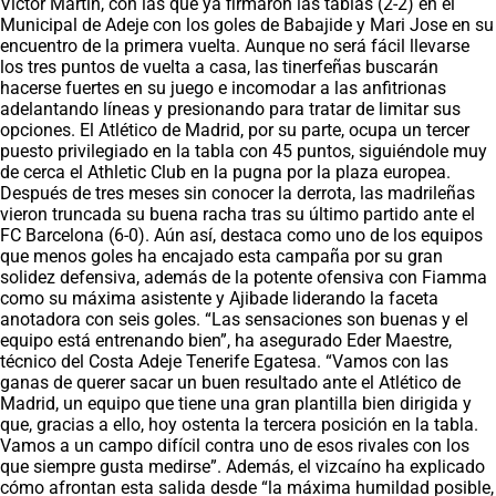
Víctor Martín, con las que ya firmaron las tablas (2-2) en el
Municipal de Adeje con los goles de Babajide y Mari Jose en su
encuentro de la primera vuelta. Aunque no será fácil llevarse
los tres puntos de vuelta a casa, las tinerfeñas buscarán
hacerse fuertes en su juego e incomodar a las anfitrionas
adelantando líneas y presionando para tratar de limitar sus
opciones. El Atlético de Madrid, por su parte, ocupa un tercer
puesto privilegiado en la tabla con 45 puntos, siguiéndole muy
de cerca el Athletic Club en la pugna por la plaza europea.
Después de tres meses sin conocer la derrota, las madrileñas
vieron truncada su buena racha tras su último partido ante el
FC Barcelona (6-0). Aún así, destaca como uno de los equipos
que menos goles ha encajado esta campaña por su gran
solidez defensiva, además de la potente ofensiva con Fiamma
como su máxima asistente y Ajibade liderando la faceta
anotadora con seis goles. “Las sensaciones son buenas y el
equipo está entrenando bien”, ha asegurado Eder Maestre,
técnico del Costa Adeje Tenerife Egatesa. “Vamos con las
ganas de querer sacar un buen resultado ante el Atlético de
Madrid, un equipo que tiene una gran plantilla bien dirigida y
que, gracias a ello, hoy ostenta la tercera posición en la tabla.
Vamos a un campo difícil contra uno de esos rivales con los
que siempre gusta medirse”. Además, el vizcaíno ha explicado
cómo afrontan esta salida desde “la máxima humildad posible,