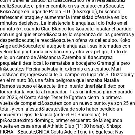
con vida en el partido. El t&eacute;cnico Yerai Mart&iacute;n
realiz&oacute; el primer cambio en su equipo: entr&oacute;
Koko Ange en lugar de Paola H.D. (66&rsquo;), buscando
refrescar el ataque y aumentar la intensidad ofensiva en los
minutos decisivos. La insistencia blanquiazul dio fruto en el
minuto 67, cuando Clau Blanco logr&oacute; igualar el partido
con un gol que encendi&oacute; la esperanza de las guerreras y
despert&oacute; la reacci&oacute;n ofensiva del equipo. Koko
Ange activ&oacute; el ataque blanquiazul, sus internadas con
velocidad por banda creaban una y otra vez peligro, fruto de
ello, un centro de Aleksandra Zaremba al &aacute;rea
peque&ntilde;a local, lo remataba a bocajarro Gramaglia pero
In&eacute;s Pereira salvaba in extremis a su equipo. Mari
Jos&eacute; ingres&oacute; al campo en lugar de S. Ouzraoui y
en el minuto 88, una falta peligrosa que lanzaba Natalia
Ramos supuso el &uacute;ltimo intento tinerfe&ntilde;o por
lograr dar la vuelta al marcador. Tras un intenso primer partido
de 2026, el Costa Adeje Tenerife Egatesa cierra la primera
vuelta de competici&oacute;n con un nuevo punto, ya son 25 en
total, y con la estad&iacute;stica de solo haber perdido un
encuentro lejos de la isla (ante el FC Barcelona). El
pr&oacute;ximo domingo, primer encuentro de la segunda
vuelta en casa ante el Athletic Club (11:00 horas). &nbsp;
FICHA T&Eacute;CNICA Costa Adeje Tenerife Egatesa: Nay