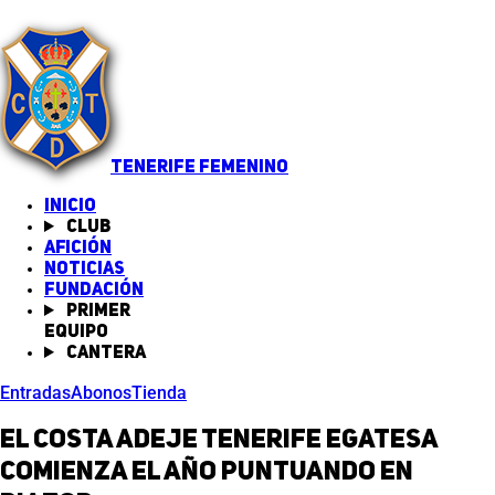
TENERIFE FEMENINO
INICIO
Club
Afición
Noticias
(abre en nueva pestaña)
Fundación
Primer
equipo
Cantera
Entradas
Abonos
Tienda
El Costa Adeje Tenerife Egatesa
comienza el año puntuando en