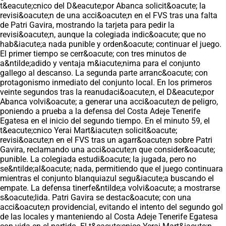
t&eacute;cnico del D&eacute;por Abanca solicit&oacute; la
revisi&oacute;n de una acci&oacute;n en el FVS tras una falta
de Patri Gavira, mostrando la tarjeta para pedir la
revisi&oacute;n, aunque la colegiada indic&oacute; que no
hab&iacute;a nada punible y orden&oacute; continuar el juego.
El primer tiempo se cerr&oacute; con tres minutos de
a&ntilde;adido y ventaja m&iacute;nima para el conjunto
gallego al descanso. La segunda parte arranc&oacute; con
protagonismo inmediato del conjunto local. En los primeros
veinte segundos tras la reanudaci&oacute;n, el D&eacute;por
Abanca volvi&oacute; a generar una acci&oacute;n de peligro,
poniendo a prueba a la defensa del Costa Adeje Tenerife
Egatesa en el inicio del segundo tiempo. En el minuto 59, el
t&eacute;cnico Yerai Mart&iacute;n solicit&oacute;
revisi&oacute;n en el FVS tras un agarr&oacute;n sobre Patri
Gavira, reclamando una acci&oacute;n que consider&oacute;
punible. La colegiada estudi&oacute; la jugada, pero no
se&ntilde;al&oacute; nada, permitiendo que el juego continuara
mientras el conjunto blanquiazul segu&iacute;a buscando el
empate. La defensa tinerfe&ntilde;a volvi&oacute; a mostrarse
s&oacute;lida. Patri Gavira se destac&oacute; con una
acci&oacute;n providencial, evitando el intento del segundo gol
de las locales y manteniendo al Costa Adeje Tenerife Egatesa