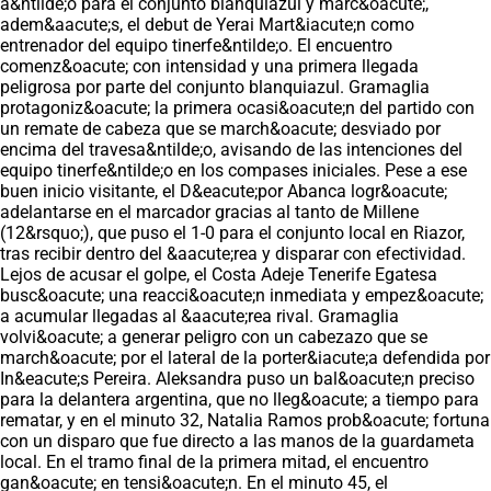
a&ntilde;o para el conjunto blanquiazul y marc&oacute;,
adem&aacute;s, el debut de Yerai Mart&iacute;n como
entrenador del equipo tinerfe&ntilde;o. El encuentro
comenz&oacute; con intensidad y una primera llegada
peligrosa por parte del conjunto blanquiazul. Gramaglia
protagoniz&oacute; la primera ocasi&oacute;n del partido con
un remate de cabeza que se march&oacute; desviado por
encima del travesa&ntilde;o, avisando de las intenciones del
equipo tinerfe&ntilde;o en los compases iniciales. Pese a ese
buen inicio visitante, el D&eacute;por Abanca logr&oacute;
adelantarse en el marcador gracias al tanto de Millene
(12&rsquo;), que puso el 1-0 para el conjunto local en Riazor,
tras recibir dentro del &aacute;rea y disparar con efectividad.
Lejos de acusar el golpe, el Costa Adeje Tenerife Egatesa
busc&oacute; una reacci&oacute;n inmediata y empez&oacute;
a acumular llegadas al &aacute;rea rival. Gramaglia
volvi&oacute; a generar peligro con un cabezazo que se
march&oacute; por el lateral de la porter&iacute;a defendida por
In&eacute;s Pereira. Aleksandra puso un bal&oacute;n preciso
para la delantera argentina, que no lleg&oacute; a tiempo para
rematar, y en el minuto 32, Natalia Ramos prob&oacute; fortuna
con un disparo que fue directo a las manos de la guardameta
local. En el tramo final de la primera mitad, el encuentro
gan&oacute; en tensi&oacute;n. En el minuto 45, el