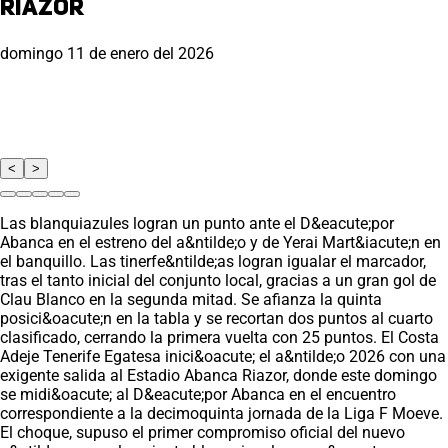
Riazor
domingo 11 de enero del 2026
<
>
Las blanquiazules logran un punto ante el D&eacute;por
Abanca en el estreno del a&ntilde;o y de Yerai Mart&iacute;n en
el banquillo. Las tinerfe&ntilde;as logran igualar el marcador,
tras el tanto inicial del conjunto local, gracias a un gran gol de
Clau Blanco en la segunda mitad. Se afianza la quinta
posici&oacute;n en la tabla y se recortan dos puntos al cuarto
clasificado, cerrando la primera vuelta con 25 puntos. El Costa
Adeje Tenerife Egatesa inici&oacute; el a&ntilde;o 2026 con una
exigente salida al Estadio Abanca Riazor, donde este domingo
se midi&oacute; al D&eacute;por Abanca en el encuentro
correspondiente a la decimoquinta jornada de la Liga F Moeve.
El choque, supuso el primer compromiso oficial del nuevo