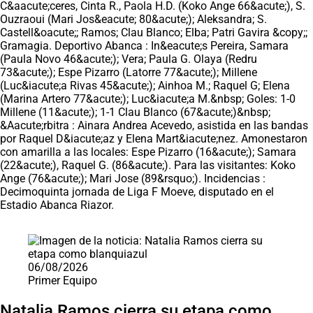
C&aacute;ceres, Cinta R., Paola H.D. (Koko Ange 66&acute;), S.
Ouzraoui (Mari Jos&eacute; 80&acute;); Aleksandra; S.
Castell&oacute;; Ramos; Clau Blanco; Elba; Patri Gavira &copy;;
Gramagia. Deportivo Abanca : In&eacute;s Pereira, Samara
(Paula Novo 46&acute;); Vera; Paula G. Olaya (Redru
73&acute;); Espe Pizarro (Latorre 77&acute;); Millene
(Luc&iacute;a Rivas 45&acute;); Ainhoa M.; Raquel G; Elena
(Marina Artero 77&acute;); Luc&iacute;a M.&nbsp; Goles: 1-0
Millene (11&acute;); 1-1 Clau Blanco (67&acute;)&nbsp;
&Aacute;rbitra : Ainara Andrea Acevedo, asistida en las bandas
por Raquel D&iacute;az y Elena Mart&iacute;nez. Amonestaron
con amarilla a las locales: Espe Pizarro (16&acute;); Samara
(22&acute;), Raquel G. (86&acute;). Para las visitantes: Koko
Ange (76&acute;); Mari Jose (89&rsquo;). Incidencias :
Decimoquinta jornada de Liga F Moeve, disputado en el
Estadio Abanca Riazor.
Saltar carrusel de noticias
06/08/2026
Primer Equipo
Natalia Ramos cierra su etapa como