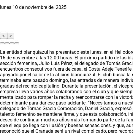
lunes 10 de noviembre del 2025
<
>
La entidad blanquiazul ha presentado este lunes, en el Heliodo
16 de noviembre a las 12:00 horas. El próximo partido de las bl
sección femenina, Julio Luis Pérez, el delegado de Tomás Grac
encuentros consecutivos fuera de casa, el Costa Adeje Tenerife 
apoyado por el calor de la afición blanquiazul. El club busca 
terminaba este pasado domingo, las entradas de manera individu
gradas del recinto capitalino. Durante la presentación, el vice
empresa lleva varios años colaborando con el club y que siempre
mentalizado para romper la racha y reencontrarse con la victor
determinante para dar ese paso adelante. “Necesitamos a nuestra
delegado de Tomás Gracia Corporación, Daniel Gracia, expresó e
talento femenino se mantiene firme, y que esta colaboración, i
deseo de continuar muchos años más formando parte de la fami
que el equipo llega con ilusión y buenas sensaciones, y que, au
reconoció que el Granada será un rival complicado, pero record