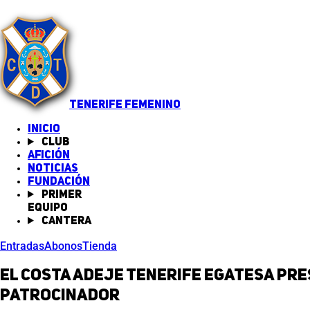
TENERIFE FEMENINO
INICIO
Club
Afición
Noticias
(abre en nueva pestaña)
Fundación
Primer
equipo
Cantera
Entradas
Abonos
Tienda
El Costa Adeje Tenerife Egatesa pr
patrocinador