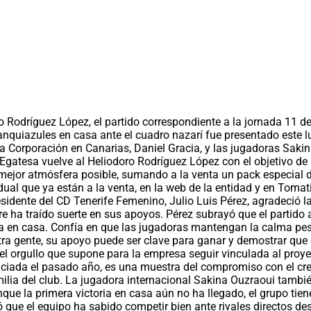
ro Rodríguez López, el partido correspondiente a la jornada 11 
anquiazules en casa ante el cuadro nazarí fue presentado este lu
ia Corporación en Canarias, Daniel Gracia, y las jugadoras Sak
Egatesa vuelve al Heliodoro Rodríguez López con el objetivo de 
la mejor atmósfera posible, sumando a la venta un pack especial
al que ya están a la venta, en la web de la entidad y en Tomati
presidente del CD Tenerife Femenino, Julio Luis Pérez, agradeci
 ha traído suerte en sus apoyos. Pérez subrayó que el partido a
ia en casa. Confía en que las jugadoras mantengan la calma pese
 gente, su apoyo puede ser clave para ganar y demostrar que en 
l orgullo que supone para la empresa seguir vinculada al proyec
niciada el pasado año, es una muestra del compromiso con el cr
lia del club. La jugadora internacional Sakina Ouzraoui tambi
nque la primera victoria en casa aún no ha llegado, el grupo ti
ó que el equipo ha sabido competir bien ante rivales directos d