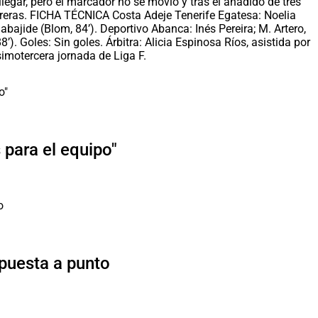
llegar, pero el marcador no se movió y tras el añadido de tres
erreras. FICHA TÉCNICA Costa Adeje Tenerife Egatesa: Noelia
Babajide (Blom, 84’). Deportivo Abanca: Inés Pereira; M. Artero,
8’). Goles: Sin goles. Árbitra: Alicia Espinosa Ríos, asistida por
imotercera jornada de Liga F.
para el equipo"
 puesta a punto