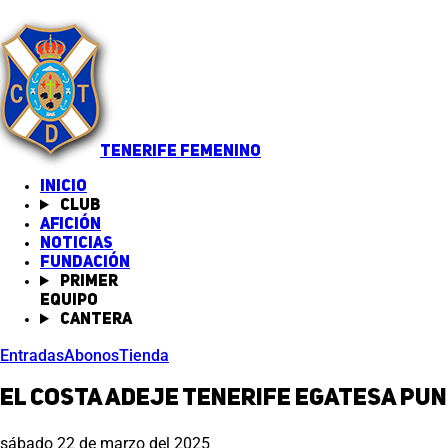
TENERIFE FEMENINO
INICIO
Club
Afición
Noticias
(abre en nueva pestaña)
Fundación
Primer
equipo
Cantera
Entradas
Abonos
Tienda
El Costa Adeje Tenerife Egatesa pun
sábado 22 de marzo del 2025