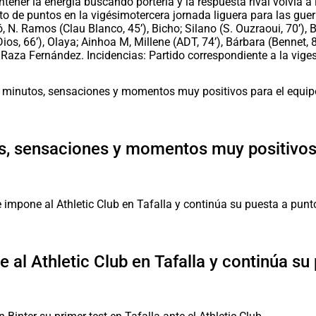
tener la energía buscando portería y la respuesta rival volvía a 
rto de puntos en la vigésimotercera jornada liguera para las gu
ó, N. Ramos (Clau Blanco, 45’), Bicho; Silano (S. Ouzraoui, 70’), 
Dios, 66’), Olaya; Ainhoa M, Millene (ADT, 74’), Bárbara (Bennet, 8
Raza Fernández. Incidencias: Partido correspondiente a la viges
, sensaciones y momentos muy positivos 
 al Athletic Club en Tafalla y continúa su