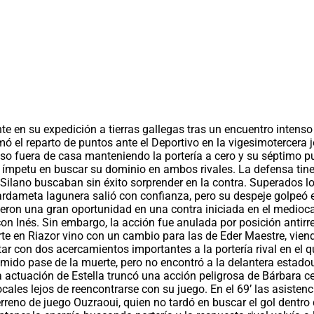
te en su expedición a tierras gallegas tras un encuentro intenso
mó el reparto de puntos ante el Deportivo en la vigesimotercera j
ioso fuera de casa manteniendo la portería a cero y su séptimo pu
ímpetu en buscar su dominio en ambos rivales. La defensa tinerf
Silano buscaban sin éxito sorprender en la contra. Superados lo
ardameta lagunera salió con confianza, pero su despeje golpeó en
vieron una gran oportunidad en una contra iniciada en el medio
on Inés. Sin embargo, la acción fue anulada por posición antir
rte en Riazor vino con un cambio para las de Eder Maestre, vie
otar con dos acercamientos importantes a la portería rival en el
l temido pase de la muerte, pero no encontró a la delantera est
a actuación de Estella truncó una acción peligrosa de Bárbara ce
ales lejos de reencontrarse con su juego. En el 69’ las asistenc
erreno de juego Ouzraoui, quien no tardó en buscar el gol dentro