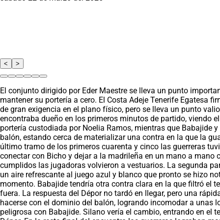
<
>
El conjunto dirigido por Eder Maestre se lleva un punto importan
mantener su portería a cero. El Costa Adeje Tenerife Egatesa fir
de gran exigencia en el plano físico, pero se lleva un punto val
encontraba dueño en los primeros minutos de partido, viendo el 
portería custodiada por Noelia Ramos, mientras que Babajide y 
balón, estando cerca de materializar una contra en la que la gu
último tramo de los primeros cuarenta y cinco las guerreras tu
conectar con Bicho y dejar a la madrileña en un mano a mano c
cumplidos las jugadoras volvieron a vestuarios. La segunda pa
un aire refrescante al juego azul y blanco que pronto se hizo n
momento. Babajide tendría otra contra clara en la que filtró e
fuera. La respuesta del Dépor no tardó en llegar, pero una rápid
hacerse con el dominio del balón, logrando incomodar a unas loc
peligrosa con Babajide. Silano vería el cambio, entrando en el t