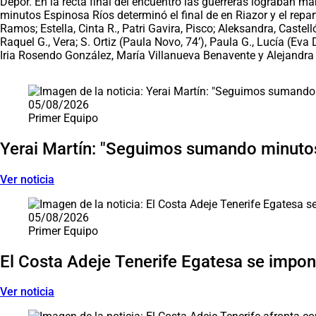
Dépor. En la recta final del encuentro las guerreras lograban man
minutos Espinosa Ríos determinó el final de en Riazor y el repa
Ramos; Estella, Cinta R., Patri Gavira, Pisco; Aleksandra, Castell
Raquel G., Vera; S. Ortiz (Paula Novo, 74’), Paula G., Lucía (Eva 
Iria Rosendo González, María Villanueva Benavente y Alejandra 
Saltar carrusel de noticias
05/08/2026
Primer Equipo
Yerai Martín: "Seguimos sumando minutos
Ver noticia
05/08/2026
Primer Equipo
El Costa Adeje Tenerife Egatesa se impone
Ver noticia