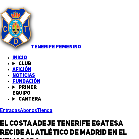
TENERIFE FEMENINO
INICIO
Club
Afición
Noticias
(abre en nueva pestaña)
Fundación
Primer
equipo
Cantera
Entradas
Abonos
Tienda
El Costa Adeje Tenerife Egatesa
recibe al Atlético de Madrid en el