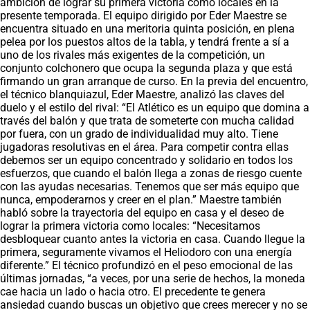
ambición de lograr su primera victoria como locales en la
presente temporada. El equipo dirigido por Eder Maestre se
encuentra situado en una meritoria quinta posición, en plena
pelea por los puestos altos de la tabla, y tendrá frente a sí a
uno de los rivales más exigentes de la competición, un
conjunto colchonero que ocupa la segunda plaza y que está
firmando un gran arranque de curso. En la previa del encuentro,
el técnico blanquiazul, Eder Maestre, analizó las claves del
duelo y el estilo del rival: “El Atlético es un equipo que domina a
través del balón y que trata de someterte con mucha calidad
por fuera, con un grado de individualidad muy alto. Tiene
jugadoras resolutivas en el área. Para competir contra ellas
debemos ser un equipo concentrado y solidario en todos los
esfuerzos, que cuando el balón llega a zonas de riesgo cuente
con las ayudas necesarias. Tenemos que ser más equipo que
nunca, empoderarnos y creer en el plan.” Maestre también
habló sobre la trayectoria del equipo en casa y el deseo de
lograr la primera victoria como locales: “Necesitamos
desbloquear cuanto antes la victoria en casa. Cuando llegue la
primera, seguramente vivamos el Heliodoro con una energía
diferente.” El técnico profundizó en el peso emocional de las
últimas jornadas, “a veces, por una serie de hechos, la moneda
cae hacia un lado o hacia otro. El precedente te genera
ansiedad cuando buscas un objetivo que crees merecer y no se