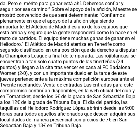
da. Pero el mérito para ganar está ahí. Debemos confiar y
seguir por ese camino.” Sobre el apoyo de la afición, Maestre se
mostró convencido de que será determinante: “Confiamos
plenamente en que el apoyo de la afición siga siendo
importante. El Atlético de Madrid es uno de los equipos que
está arriba y seguro que la gente responderá como lo hace en el
resto de partidos. El equipo tiene muchas ganas de ganar en el
Heliodoro.” El Atlético de Madrid aterriza en Tenerife como
segundo clasificado, en una posición que da derecho a disputar
la Champions League a final de temporada. Las rojiblancas, se
encuentran a tan solo cuatro puntos de las tinerfeñas (24
puntos) y llegan a la cita tras vencer en casa al FC Badalona
Women (2-0), y con un importante duelo en la tarde de este
jueves perteneciente a la máxima competición europea ante el
Twente neerlandés. Venta de entradas Las entradas para este
compromiso continúan disponibles, en la web oficial del club y
en Tomaticket, desde los 6€ de la grada de San Sebastián Baja
a los 12€ de la grada de Tribuna Baja. El día del partido, las
taquillas del Heliodoro Rodríguez López abrirán desde las 9:00
horas para todos aquellos aficionados que deseen adquirir sus
localidades de manera presencial con precios de 7€ en San
Sebastián Baja y 13€ en Tribuna Baja.
Saltar carrusel de noticias