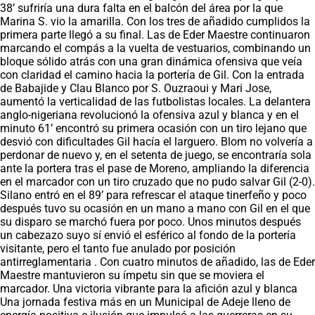
38’ sufriría una dura falta en el balcón del área por la que
Marina S. vio la amarilla. Con los tres de añadido cumplidos la
primera parte llegó a su final. Las de Eder Maestre continuaron
marcando el compás a la vuelta de vestuarios, combinando un
bloque sólido atrás con una gran dinámica ofensiva que veía
con claridad el camino hacia la portería de Gil. Con la entrada
de Babajide y Clau Blanco por S. Ouzraoui y Mari Jose,
aumentó la verticalidad de las futbolistas locales. La delantera
anglo-nigeriana revolucionó la ofensiva azul y blanca y en el
minuto 61’ encontró su primera ocasión con un tiro lejano que
desvió con dificultades Gil hacía el larguero. Blom no volvería a
perdonar de nuevo y, en el setenta de juego, se encontraría sola
ante la portera tras el pase de Moreno, ampliando la diferencia
en el marcador con un tiro cruzado que no pudo salvar Gil (2-0).
Silano entró en el 89’ para refrescar el ataque tinerfeño y poco
después tuvo su ocasión en un mano a mano con Gil en el que
su disparo se marchó fuera por poco. Unos minutos después
un cabezazo suyo sí envió el esférico al fondo de la portería
visitante, pero el tanto fue anulado por posición
antirreglamentaria . Con cuatro minutos de añadido, las de Eder
Maestre mantuvieron su ímpetu sin que se moviera el
marcador. Una victoria vibrante para la afición azul y blanca
Una jornada festiva más en un Municipal de Adeje lleno de