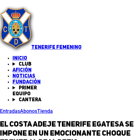
TENERIFE FEMENINO
INICIO
Club
Afición
Noticias
(abre en nueva pestaña)
Fundación
Primer
equipo
Cantera
Entradas
Abonos
Tienda
El Costa Adeje Tenerife Egatesa se
impone en un emocionante choque