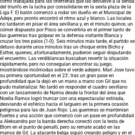
como trabajada para las tinerfeñas que las devuelve a la senda
del triunfo en la lucha por consolidarse en la sexta plaza de la
Liga F. El balón comenzó a rodar sin dueño en el Municipal de
Adeje, pero pronto encontró el ritmo azul y blanco. Las locales
no tardaron en pisar el área sevillana y, en el minuto quince, un
córner dispuesto por Pisco se convertiría en el primer tanto de
las guerreras tras golpear en la defensa visitante Blanca y
cruzar los tres palos (1-0). Seis minutos más tarde, el partido se
detuvo durante unos minutos tras un choque entre Bicho y
Esther, quienes, afortunadamente, pudieron seguir disputando
el encuentro. Las verdiblancas buscaban revertir la situación
rápidamente, pero no conseguían encontrar su juego,
mostrándose incómodas sobre el verde adejero. Mari Jose tuvo
su primera oportunidad en el 23’, tras un gran pase en
profundidad que la dejó en un mano a mano con Gil que no
pudo materializar. No tardó en responder el cuadro sevillano
con un lanzamiento de Naima desde la frontal del área que
Noelia Ramos logró truncar con una espectacular estirada,
desviando el esférico hacia el larguero en la primera ocasión
peligrosa para las de Juan Rojo. Las guerreras se mantenían
fuertes y una acción que comenzó con un pase en profundidad
a Aleksandra por la banda derecha conectó con la testa de
Blom en el punto de penalti, pero su remate acabó en las
manos de Gil. La atacante belga siguió creando peligro y en el