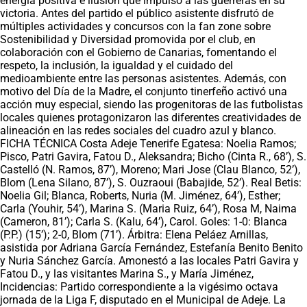
energía positiva e ilusión que impulsó a las guerreras en su
victoria. Antes del partido el público asistente disfrutó de
múltiples actividades y concursos con la fan zone sobre
Sostenibilidad y Diversidad promovida por el club, en
colaboración con el Gobierno de Canarias, fomentando el
respeto, la inclusión, la igualdad y el cuidado del
medioambiente entre las personas asistentes. Además, con
motivo del Día de la Madre, el conjunto tinerfeño activó una
acción muy especial, siendo las progenitoras de las futbolistas
locales quienes protagonizaron las diferentes creatividades de
alineación en las redes sociales del cuadro azul y blanco.
FICHA TÉCNICA Costa Adeje Tenerife Egatesa: Noelia Ramos;
Pisco, Patri Gavira, Fatou D., Aleksandra; Bicho (Cinta R., 68’), S.
Castelló (N. Ramos, 87’), Moreno; Mari Jose (Clau Blanco, 52’),
Blom (Lena Silano, 87’), S. Ouzraoui (Babajide, 52’). Real Betis:
Noelia Gil; Blanca, Roberts, Nuria (M. Jiménez, 64’), Esther;
Carla (Youhir, 54’), Marina S. (Maria Ruiz, 64’), Rosa M, Naima
(Cameron, 81’); Carla S. (Kalu, 64’), Carol. Goles: 1-0: Blanca
(P.P.) (15’); 2-0, Blom (71’). Árbitra: Elena Peláez Arnillas,
asistida por Adriana García Fernández, Estefanía Benito Benito
y Nuria Sánchez García. Amonestó a las locales Patri Gavira y
Fatou D., y las visitantes Marina S., y María Jiménez,
Incidencias: Partido correspondiente a la vigésimo octava
jornada de la Liga F, disputado en el Municipal de Adeje. La