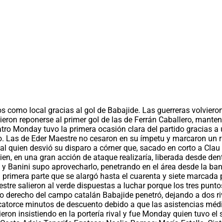
s como local gracias al gol de Babajide. Las guerreras volvier
ieron reponerse al primer gol de las de Ferrán Caballero, manten
tro Monday tuvo la primera ocasión clara del partido gracias a u
. Las de Eder Maestre no cesaron en su ímpetu y marcaron un ri
rival quien desvió su disparo a córner que, sacado en corto a C
en, en una gran acción de ataque realizaría, liberada desde dent
 y Banini supo aprovecharlo, penetrando en el área desde la ba
primera parte que se alargó hasta el cuarenta y siete marcada p
Maestre salieron al verde dispuestas a luchar porque los tres pu
o derecho del campo catalán Babajide penetró, dejando a dos riva
catorce minutos de descuento debido a que las asistencias médi
eron insistiendo en la portería rival y fue Monday quien tuvo el 