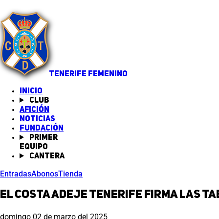
TENERIFE FEMENINO
INICIO
Club
Afición
Noticias
(abre en nueva pestaña)
Fundación
Primer
equipo
Cantera
Entradas
Abonos
Tienda
El Costa Adeje Tenerife firma las t
domingo 02 de marzo del 2025