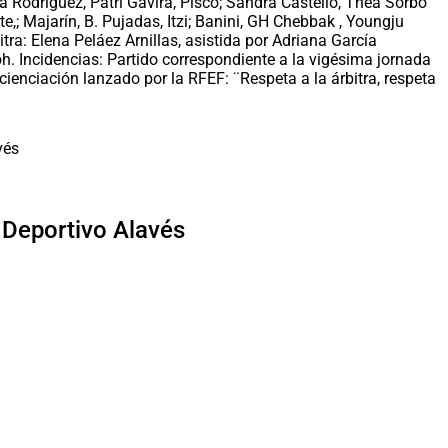
a Rodríguez, Patri Gavira, Pisco; Sandra Castelló, Thea Sorbo
e,; Majarín, B. Pujadas, Itzi; Banini, GH Chebbak , Youngju
bitra: Elena Peláez Arnillas, asistida por Adriana García
oh. Incidencias: Partido correspondiente a la vigésima jornada
ienciación lanzado por la RFEF: ¨Respeta a la árbitra, respeta
l Deportivo Alavés