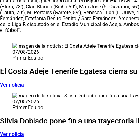
guardameta rival, quien logró atajar el disparo. FICHA TÉCNICA 
(Blom, 78’), Clau Blanco (Bicho 59’); Mari Jose (S. Ouzraoui, 66
(Laura, 70’), M. Portales (Garrote, 89’); Rebecca Elloh (E. Julve, 
Fernández, Estefanía Benito Benito y Sara Fernández. Amonestó a
de la Liga F, disputado en el Estadio Municipal de Adeje. Ambos
el fútbol¨.
Saltar carrusel de noticias
07/08/2026
Primer Equipo
El Costa Adeje Tenerife Egatesa cierra su
Ver noticia
07/08/2026
Primer Equipo
Silvia Doblado pone fin a una trayectoria 
Ver noticia