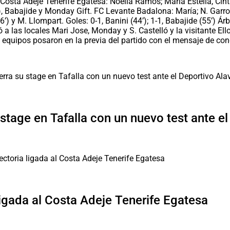
Costa Adeje Tenerife Egatesa: Noelia Ramos; María Estella, Cint
’), Babajide y Monday Gift. FC Levante Badalona: María; N. Garrot
46’) y M. Llompart. Goles: 0-1, Banini (44’); 1-1, Babajide (55’) Ár
 las locales Mari Jose, Monday y S. Castelló y la visitante Ell
 equipos posaron en la previa del partido con el mensaje de conc
 stage en Tafalla con un nuevo test ante e
ligada al Costa Adeje Tenerife Egatesa