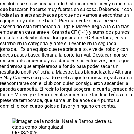
un club que no se nos ha dado históricamente bien y sabemos
que buscarán hacerse muy fuertes en su casa. Debemos ir con
todas las alertas activadas porque nos vamos a encontrar un
equipo muy difícil de batir”. Precisamente el rival, recién
ascendido esta temporada a Liga F Moeve, llega a la cita tras
empatar en casa ante el Granada CF (1-1) y suma dos puntos
en la tabla clasificatoria, tras jugar ante FC Barcelona, en su
estreno en la categoría, y ante el Levante en la segunda
jornada. “Es un equipo que te aprieta alto, vive del robo y con
pocos pases busca llegar a la portería rival. Destacan por ser
un conjunto aguerrido y solidario en sus esfuerzos, por lo que
tendremos que emplearnos a fondo para poder sacar un
resultado positivo” señala Maestre. Las blanquiazules Aithiara
y Nay Cáceres con pasado en el conjunto murciano, volverán a
reencontrarse con el club con quien consiguieron ascender la
pasada campaña. El recinto lorquí acogerá la cuarta jornada de
Liga F Moeve y el tercer desplazamiento de las tinerfeñas en la
presente temporada, que suma un balance de 4 puntos a
domicilio con cuatro goles a favor y ninguno en contra.
Saltar carrusel de noticias
06/08/2026