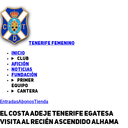
TENERIFE FEMENINO
INICIO
Club
Afición
Noticias
(abre en nueva pestaña)
Fundación
Primer
equipo
Cantera
Entradas
Abonos
Tienda
El Costa Adeje Tenerife Egatesa
visita al recién ascendido Alhama