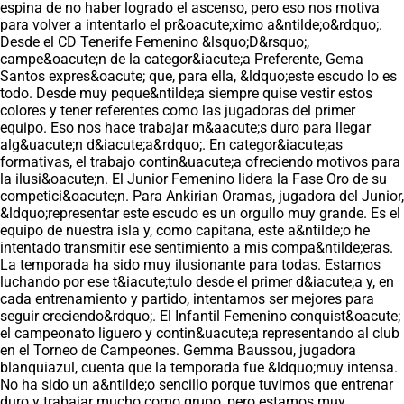
espina de no haber logrado el ascenso, pero eso nos motiva
para volver a intentarlo el pr&oacute;ximo a&ntilde;o&rdquo;.
Desde el CD Tenerife Femenino &lsquo;D&rsquo;,
campe&oacute;n de la categor&iacute;a Preferente, Gema
Santos expres&oacute; que, para ella, &ldquo;este escudo lo es
todo. Desde muy peque&ntilde;a siempre quise vestir estos
colores y tener referentes como las jugadoras del primer
equipo. Eso nos hace trabajar m&aacute;s duro para llegar
alg&uacute;n d&iacute;a&rdquo;. En categor&iacute;as
formativas, el trabajo contin&uacute;a ofreciendo motivos para
la ilusi&oacute;n. El Junior Femenino lidera la Fase Oro de su
competici&oacute;n. Para Ankirian Oramas, jugadora del Junior,
&ldquo;representar este escudo es un orgullo muy grande. Es el
equipo de nuestra isla y, como capitana, este a&ntilde;o he
intentado transmitir ese sentimiento a mis compa&ntilde;eras.
La temporada ha sido muy ilusionante para todas. Estamos
luchando por ese t&iacute;tulo desde el primer d&iacute;a y, en
cada entrenamiento y partido, intentamos ser mejores para
seguir creciendo&rdquo;. El Infantil Femenino conquist&oacute;
el campeonato liguero y contin&uacute;a representando al club
en el Torneo de Campeones. Gemma Baussou, jugadora
blanquiazul, cuenta que la temporada fue &ldquo;muy intensa.
No ha sido un a&ntilde;o sencillo porque tuvimos que entrenar
duro y trabajar mucho como grupo, pero estamos muy