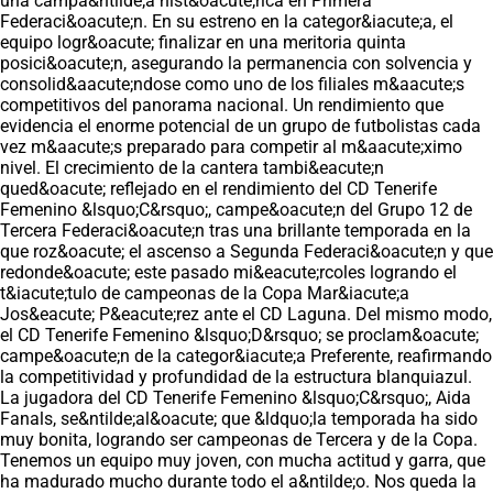
una campa&ntilde;a hist&oacute;rica en Primera
Federaci&oacute;n. En su estreno en la categor&iacute;a, el
equipo logr&oacute; finalizar en una meritoria quinta
posici&oacute;n, asegurando la permanencia con solvencia y
consolid&aacute;ndose como uno de los filiales m&aacute;s
competitivos del panorama nacional. Un rendimiento que
evidencia el enorme potencial de un grupo de futbolistas cada
vez m&aacute;s preparado para competir al m&aacute;ximo
nivel. El crecimiento de la cantera tambi&eacute;n
qued&oacute; reflejado en el rendimiento del CD Tenerife
Femenino &lsquo;C&rsquo;, campe&oacute;n del Grupo 12 de
Tercera Federaci&oacute;n tras una brillante temporada en la
que roz&oacute; el ascenso a Segunda Federaci&oacute;n y que
redonde&oacute; este pasado mi&eacute;rcoles logrando el
t&iacute;tulo de campeonas de la Copa Mar&iacute;a
Jos&eacute; P&eacute;rez ante el CD Laguna. Del mismo modo,
el CD Tenerife Femenino &lsquo;D&rsquo; se proclam&oacute;
campe&oacute;n de la categor&iacute;a Preferente, reafirmando
la competitividad y profundidad de la estructura blanquiazul.
La jugadora del CD Tenerife Femenino &lsquo;C&rsquo;, Aida
Fanals, se&ntilde;al&oacute; que &ldquo;la temporada ha sido
muy bonita, logrando ser campeonas de Tercera y de la Copa.
Tenemos un equipo muy joven, con mucha actitud y garra, que
ha madurado mucho durante todo el a&ntilde;o. Nos queda la