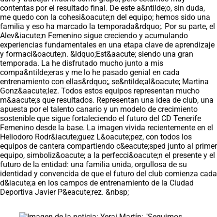
contentas por el resultado final. De este a&ntilde;o, sin duda,
me quedo con la cohesi&oacute;n del equipo; hemos sido una
familia y eso ha marcado la temporada&rdquo;. Por su parte, el
Alev&iacute;n Femenino sigue creciendo y acumulando
experiencias fundamentales en una etapa clave de aprendizaje
y formaci&oacute;n. &ldquo;Est&aacute; siendo una gran
temporada. La he disfrutado mucho junto a mis
compa&ntilde;eras y me lo he pasado genial en cada
entrenamiento con ellas&rdquo;, se&ntilde;al&oacute; Martina
Gonz&aacute;lez. Todos estos equipos representan mucho
m&aacute;s que resultados. Representan una idea de club, una
apuesta por el talento canario y un modelo de crecimiento
sostenible que sigue fortaleciendo el futuro del CD Tenerife
Femenino desde la base. La imagen vivida recientemente en el
Heliodoro Rodr&iacute;guez L&oacute;pez, con todos los
equipos de cantera compartiendo c&eacute;sped junto al primer
equipo, simboliz&oacute; a la perfecci&oacute;n el presente y el
futuro de la entidad: una familia unida, orgullosa de su
identidad y convencida de que el futuro del club comienza cada
d&iacute;a en los campos de entrenamiento de la Ciudad
Deportiva Javier P&eacute;rez. &nbsp;
Saltar carrusel de noticias