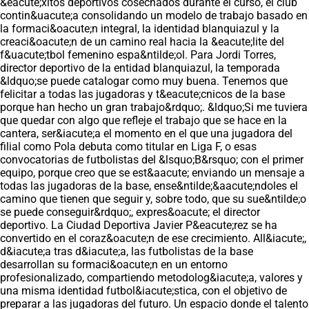
&eacute;xitos deportivos cosechados durante el curso, el club
contin&uacute;a consolidando un modelo de trabajo basado en
la formaci&oacute;n integral, la identidad blanquiazul y la
creaci&oacute;n de un camino real hacia la &eacute;lite del
f&uacute;tbol femenino espa&ntilde;ol. Para Jordi Torres,
director deportivo de la entidad blanquiazul, la temporada
&ldquo;se puede catalogar como muy buena. Tenemos que
felicitar a todas las jugadoras y t&eacute;cnicos de la base
porque han hecho un gran trabajo&rdquo;. &ldquo;Si me tuviera
que quedar con algo que refleje el trabajo que se hace en la
cantera, ser&iacute;a el momento en el que una jugadora del
filial como Pola debuta como titular en Liga F, o esas
convocatorias de futbolistas del &lsquo;B&rsquo; con el primer
equipo, porque creo que se est&aacute; enviando un mensaje a
todas las jugadoras de la base, ense&ntilde;&aacute;ndoles el
camino que tienen que seguir y, sobre todo, que su sue&ntilde;o
se puede conseguir&rdquo;, expres&oacute; el director
deportivo. La Ciudad Deportiva Javier P&eacute;rez se ha
convertido en el coraz&oacute;n de ese crecimiento. All&iacute;,
d&iacute;a tras d&iacute;a, las futbolistas de la base
desarrollan su formaci&oacute;n en un entorno
profesionalizado, compartiendo metodolog&iacute;a, valores y
una misma identidad futbol&iacute;stica, con el objetivo de
preparar a las jugadoras del futuro. Un espacio donde el talento