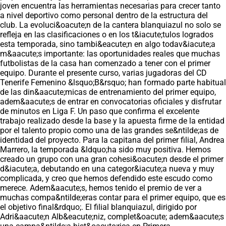
joven encuentra las herramientas necesarias para crecer tanto
a nivel deportivo como personal dentro de la estructura del
club. La evoluci&oacute;n de la cantera blanquiazul no solo se
refleja en las clasificaciones o en los t&iacute;tulos logrados
esta temporada, sino tambi&eacute;n en algo todav&iacute;a
m&aacute;s importante: las oportunidades reales que muchas
futbolistas de la casa han comenzado a tener con el primer
equipo. Durante el presente curso, varias jugadoras del CD
Tenerife Femenino &lsquo;B&rsquo; han formado parte habitual
de las din&aacute;micas de entrenamiento del primer equipo,
adem&aacute;s de entrar en convocatorias oficiales y disfrutar
de minutos en Liga F. Un paso que confirma el excelente
trabajo realizado desde la base y la apuesta firme de la entidad
por el talento propio como una de las grandes se&ntilde;as de
identidad del proyecto. Para la capitana del primer filial, Andrea
Marrero, la temporada &ldquo;ha sido muy positiva. Hemos
creado un grupo con una gran cohesi&oacute;n desde el primer
d&iacute;a, debutando en una categor&iacute;a nueva y muy
complicada, y creo que hemos defendido este escudo como
merece. Adem&aacute;s, hemos tenido el premio de ver a
muchas compa&ntilde;eras contar para el primer equipo, que es
el objetivo final&rdquo;. El filial blanquiazul, dirigido por
Adri&aacute;n Alb&eacute;niz, complet&oacute; adem&aacute;s