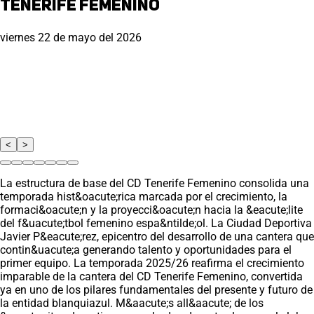
Tenerife Femenino
viernes 22 de mayo del 2026
<
>
La estructura de base del CD Tenerife Femenino consolida una
temporada hist&oacute;rica marcada por el crecimiento, la
formaci&oacute;n y la proyecci&oacute;n hacia la &eacute;lite
del f&uacute;tbol femenino espa&ntilde;ol. La Ciudad Deportiva
Javier P&eacute;rez, epicentro del desarrollo de una cantera que
contin&uacute;a generando talento y oportunidades para el
primer equipo. La temporada 2025/26 reafirma el crecimiento
imparable de la cantera del CD Tenerife Femenino, convertida
ya en uno de los pilares fundamentales del presente y futuro de
la entidad blanquiazul. M&aacute;s all&aacute; de los