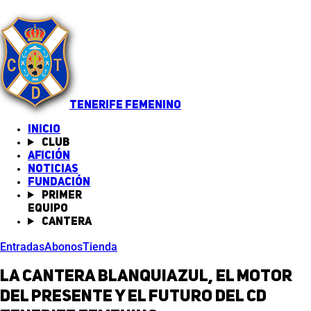
TENERIFE FEMENINO
INICIO
Club
Afición
Noticias
(abre en nueva pestaña)
Fundación
Primer
equipo
Cantera
Entradas
Abonos
Tienda
La cantera blanquiazul, el motor
del presente y el futuro del CD