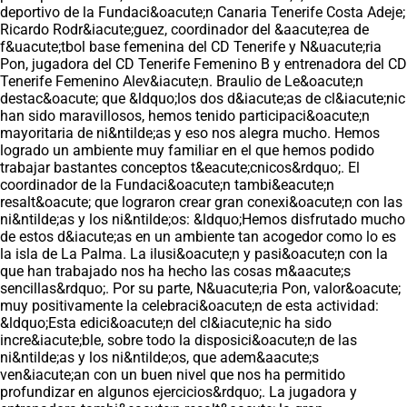
deportivo de la Fundaci&oacute;n Canaria Tenerife Costa Adeje;
Ricardo Rodr&iacute;guez, coordinador del &aacute;rea de
f&uacute;tbol base femenina del CD Tenerife y N&uacute;ria
Pon, jugadora del CD Tenerife Femenino B y entrenadora del CD
Tenerife Femenino Alev&iacute;n. Braulio de Le&oacute;n
destac&oacute; que &ldquo;los dos d&iacute;as de cl&iacute;nic
han sido maravillosos, hemos tenido participaci&oacute;n
mayoritaria de ni&ntilde;as y eso nos alegra mucho. Hemos
logrado un ambiente muy familiar en el que hemos podido
trabajar bastantes conceptos t&eacute;cnicos&rdquo;. El
coordinador de la Fundaci&oacute;n tambi&eacute;n
resalt&oacute; que lograron crear gran conexi&oacute;n con las
ni&ntilde;as y los ni&ntilde;os: &ldquo;Hemos disfrutado mucho
de estos d&iacute;as en un ambiente tan acogedor como lo es
la isla de La Palma. La ilusi&oacute;n y pasi&oacute;n con la
que han trabajado nos ha hecho las cosas m&aacute;s
sencillas&rdquo;. Por su parte, N&uacute;ria Pon, valor&oacute;
muy positivamente la celebraci&oacute;n de esta actividad:
&ldquo;Esta edici&oacute;n del cl&iacute;nic ha sido
incre&iacute;ble, sobre todo la disposici&oacute;n de las
ni&ntilde;as y los ni&ntilde;os, que adem&aacute;s
ven&iacute;an con un buen nivel que nos ha permitido
profundizar en algunos ejercicios&rdquo;. La jugadora y