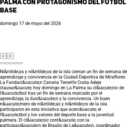
Palma con protagonismo del fútbol
base
domingo 17 de mayo del 2026
<
>
Ni&ntilde;as y ni&ntilde;os de la isla cierran un fin de semana de
aprendizaje y convivencia en la Ciudad Deportiva de Miraflores
La Fundaci&oacute;n Canaria Tenerife Costa Adeje
clausur&oacute; hoy domingo en La Palma su cl&iacute;nic de
f&uacute;tbol tras un fin de semana marcado por el
aprendizaje, la ilusi&oacute;n y la convivencia. Un buen
n&uacute;mero de ni&ntilde;as y ni&ntilde;os de la isla
participaron en esta iniciativa que acerc&oacute; el
f&uacute;tbol y los valores del deporte base a la juventud
palmera. El cl&iacute;nic cont&oacute; con la
participaci&oacute;n de Braulio de Le&oacute;n, coordinador