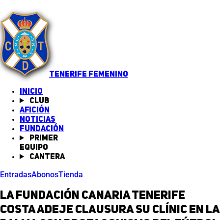
TENERIFE FEMENINO
INICIO
Club
Afición
Noticias
(abre en nueva pestaña)
Fundación
Primer
equipo
Cantera
Entradas
Abonos
Tienda
La Fundación Canaria Tenerife
Costa Adeje clausura su clínic en La