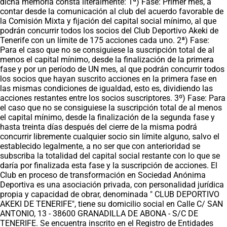
dicha memoria consta literalmente: 1ª) Fase: Primer mes, a
contar desde la comunicación al club del acuerdo favorable de
la Comisión Mixta y fijación del capital social mínimo, al que
podrán concurrir todos los socios del Club Deportivo Akeki de
Tenerife con un límite de 175 acciones cada uno. 2ª) Fase:
Para el caso que no se consiguiese la suscripción total de al
menos el capital mínimo, desde la finalización de la primera
fase y por un período de UN mes, al que podrán concurrir todos
los socios que hayan suscrito acciones en la primera fase en
las mismas condiciones de igualdad, esto es, dividiendo las
acciones restantes entre los socios suscriptores. 3º) Fase: Para
el caso que no se consiguiese la suscripción total de al menos
el capital mínimo, desde la finalización de la segunda fase y
hasta treinta días después del cierre de la misma podrá
concurrir libremente cualquier socio sin límite alguno, salvo el
establecido legalmente, a no ser que con anterioridad se
subscriba la totalidad del capital social restante con lo que se
daría por finalizada esta fase y la suscripción de acciones. El
Club en proceso de transformación en Sociedad Anónima
Deportiva es una asociación privada, con personalidad jurídica
propia y capacidad de obrar, denominada " CLUB DEPORTIVO
AKEKI DE TENERIFE", tiene su domicilio social en Calle C/ SAN
ANTONIO, 13 - 38600 GRANADILLA DE ABONA - S/C DE
TENERIFE. Se encuentra inscrito en el Registro de Entidades