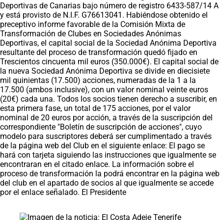
Deportivas de Canarias bajo número de registro 6433-587/14 A
y está provisto de N.I.F. G76613041. Habiéndose obtenido el
preceptivo informe favorable de la Comisión Mixta de
Transformación de Clubes en Sociedades Anónimas
Deportivas, el capital social de la Sociedad Anónima Deportiva
resultante del proceso de transformación quedó fijado en
Trescientos cincuenta mil euros (350.000€). El capital social de
la nueva Sociedad Anónima Deportiva se divide en diecisiete
mil quinientas (17.500) acciones, numeradas de la 1 a la
17.500 (ambos inclusive), con un valor nominal veinte euros
(20€) cada una. Todos los socios tienen derecho a suscribir, en
esta primera fase, un total de 175 acciones, por el valor
nominal de 20 euros por acción, a través de la suscripción del
correspondiente "Boletín de suscripción de acciones", cuyo
modelo para suscriptores deberá ser cumplimentado a través
de la página web del Club en el siguiente enlace: El pago se
hará con tarjeta siguiendo las instrucciones que igualmente se
encontraran en el citado enlace. La información sobre el
proceso de transformación la podrá encontrar en la página web
del club en el apartado de socios al que igualmente se accede
por el enlace señalado. El Presidente
Saltar carrusel de noticias