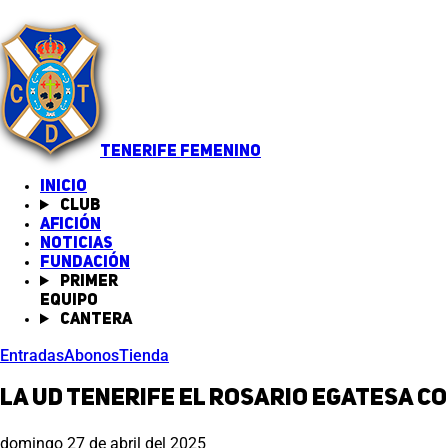
TENERIFE FEMENINO
INICIO
Club
Afición
Noticias
(abre en nueva pestaña)
Fundación
Primer
equipo
Cantera
Entradas
Abonos
Tienda
La UD Tenerife El Rosario Egatesa c
domingo 27 de abril del 2025