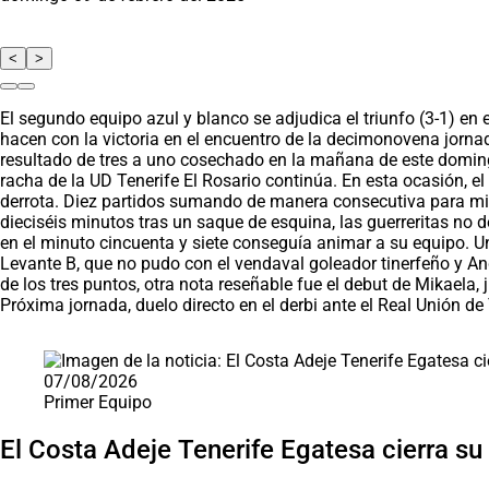
<
>
El segundo equipo azul y blanco se adjudica el triunfo (3-1) e
hacen con la victoria en el encuentro de la decimonovena jornad
resultado de tres a uno cosechado en la mañana de este doming
racha de la UD Tenerife El Rosario continúa. En esta ocasión, e
derrota. Diez partidos sumando de manera consecutiva para mirar 
dieciséis minutos tras un saque de esquina, las guerreritas no d
en el minuto cincuenta y siete conseguía animar a su equipo. Un
Levante B, que no pudo con el vendaval goleador tinerfeño y Andr
de los tres puntos, otra nota reseñable fue el debut de Mikaela,
Próxima jornada, duelo directo en el derbi ante el Real Unión de
Saltar carrusel de noticias
07/08/2026
Primer Equipo
El Costa Adeje Tenerife Egatesa cierra su