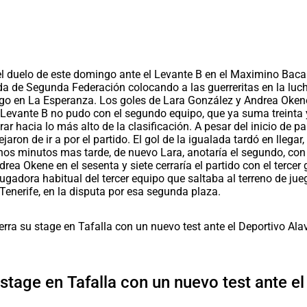
n el duelo de este domingo ante el Levante B en el Maximino Bac
a de Segunda Federación colocando a las guerreritas en la lucha
o en La Esperanza. Los goles de Lara González y Andrea Okene a
l Levante B no pudo con el segundo equipo, que ya suma treinta 
hacia lo más alto de la clasificación. A pesar del inicio de par
ejaron de ir a por el partido. El gol de la igualada tardó en lle
os minutos mas tarde, de nuevo Lara, anotaría el segundo, con un
ea Okene en el sesenta y siete cerraría el partido con el tercer
 jugadora habitual del tercer equipo que saltaba al terreno de ju
 Tenerife, en la disputa por esa segunda plaza.
 stage en Tafalla con un nuevo test ante e