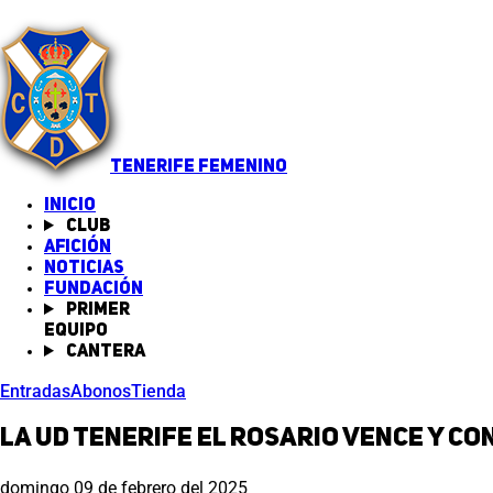
TENERIFE FEMENINO
INICIO
Club
Afición
Noticias
(abre en nueva pestaña)
Fundación
Primer
equipo
Cantera
Entradas
Abonos
Tienda
La UD Tenerife El Rosario vence y co
domingo 09 de febrero del 2025