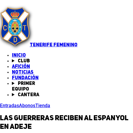
TENERIFE FEMENINO
INICIO
Club
Afición
Noticias
(abre en nueva pestaña)
Fundación
Primer
equipo
Cantera
Entradas
Abonos
Tienda
Las guerreras reciben al Espanyol
en Adeje