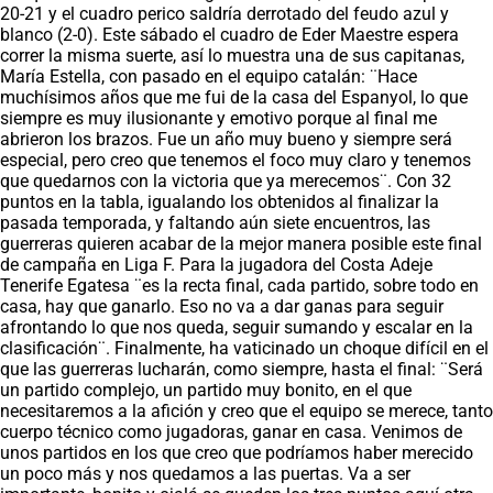
20-21 y el cuadro perico saldría derrotado del feudo azul y
blanco (2-0). Este sábado el cuadro de Eder Maestre espera
correr la misma suerte, así lo muestra una de sus capitanas,
María Estella, con pasado en el equipo catalán: ¨Hace
muchísimos años que me fui de la casa del Espanyol, lo que
siempre es muy ilusionante y emotivo porque al final me
abrieron los brazos. Fue un año muy bueno y siempre será
especial, pero creo que tenemos el foco muy claro y tenemos
que quedarnos con la victoria que ya merecemos¨. Con 32
puntos en la tabla, igualando los obtenidos al finalizar la
pasada temporada, y faltando aún siete encuentros, las
guerreras quieren acabar de la mejor manera posible este final
de campaña en Liga F. Para la jugadora del Costa Adeje
Tenerife Egatesa ¨es la recta final, cada partido, sobre todo en
casa, hay que ganarlo. Eso no va a dar ganas para seguir
afrontando lo que nos queda, seguir sumando y escalar en la
clasificación¨. Finalmente, ha vaticinado un choque difícil en el
que las guerreras lucharán, como siempre, hasta el final: ¨Será
un partido complejo, un partido muy bonito, en el que
necesitaremos a la afición y creo que el equipo se merece, tanto
cuerpo técnico como jugadoras, ganar en casa. Venimos de
unos partidos en los que creo que podríamos haber merecido
un poco más y nos quedamos a las puertas. Va a ser