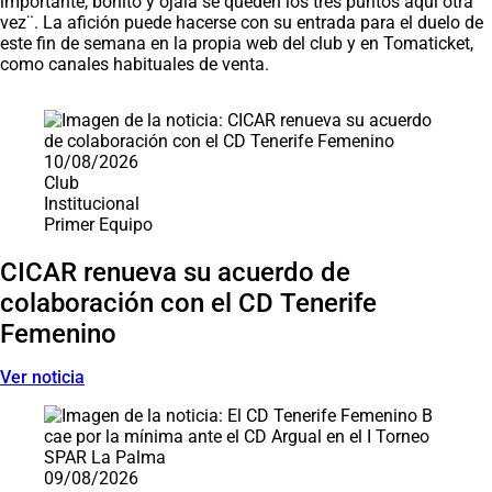
importante, bonito y ojalá se queden los tres puntos aquí otra
vez¨. La afición puede hacerse con su entrada para el duelo de
este fin de semana en la propia web del club y en Tomaticket,
como canales habituales de venta.
Saltar carrusel de noticias
10/08/2026
Club
Institucional
Primer Equipo
CICAR renueva su acuerdo de
colaboración con el CD Tenerife
Femenino
Ver noticia
09/08/2026