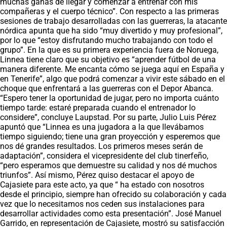
muchas ganas de llegar y comenzar a entrenar con mis
compañeras y el cuerpo técnico”. Con respecto a las primeras
sesiones de trabajo desarrolladas con las guerreras, la atacante
nórdica apunta que ha sido “muy divertido y muy profesional”,
por lo que “estoy disfrutando mucho trabajando con todo el
grupo”. En la que es su primera experiencia fuera de Noruega,
Linnea tiene claro que su objetivo es “aprender fútbol de una
manera diferente. Me encanta cómo se juega aquí en España y
en Tenerife”, algo que podrá comenzar a vivir este sábado en el
choque que enfrentará a las guerreras con el Depor Abanca.
“Espero tener la oportunidad de jugar, pero no importa cuánto
tiempo tarde: estaré preparada cuando el entrenador lo
considere”, concluye Laupstad. Por su parte, Julio Luis Pérez
apuntó que “Linnea es una jugadora a la que llevábamos
tiempo siguiendo; tiene una gran proyección y esperemos que
nos dé grandes resultados. Los primeros meses serán de
adaptación”, considera el vicepresidente del club tinerfeño,
“pero esperamos que demuestre su calidad y nos dé muchos
triunfos”. Así mismo, Pérez quiso destacar el apoyo de
Cajasiete para este acto, ya que “ ha estado con nosotros
desde el principio, siempre han ofrecido su colaboración y cada
vez que lo necesitamos nos ceden sus instalaciones para
desarrollar actividades como esta presentación”. José Manuel
Garrido, en representación de Cajasiete, mostró su satisfacción