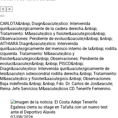
<
>
CARLOTA&nbsp; Diagn&oacute;stico: Intervenida
quir&uacute;rgicamente de la cadera derecha.&nbsp;
Tratamiento: M&eacute;dico y fisioter&aacute;pico&nbsp;
Observaciones: Pendiente de evoluci&oacute;n&nbsp; &nbsp;
AITHIARA Diagn&oacute;stico: Intervenida
quir&uacute;rgicamente del menisco interno de la&nbsp; rodilla
izquierda. Tratamiento: M&eacute;dico y
fisioter&aacute;pico&nbsp; Observaciones: Pendiente de
evoluci&oacute;n&nbsp; &nbsp; PISCO&nbsp;
Diagn&oacute;stico: Intervenida quir&uacute;rgicamente de
lesi&oacute;n osteocondral rodilla derecha.&nbsp; Tratamiento:
M&eacute;dico y fisioter&aacute;pico.&nbsp; Observaciones:
Baja indefinida.&nbsp; &nbsp; Fdo. Dr. Carlos de Jos&eacute;
Reina Jefe Servicios M&eacute;dicos CD Tenerife Femenino.
Saltar carrusel de noticias
07/08/2026