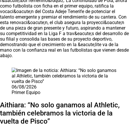
f&uacute;tbol femenino&rdquo;. La continuidad de Pola, ahora
como futbolista con ficha en el primer equipo, ratifica la
vocaci&oacute;n del Costa Adeje Tenerife de potenciar el
talento emergente y premiar el rendimiento de su cantera. Con
esta renovaci&oacute;n, el club asegura la proyecci&oacute;n
de una pieza de gran presente y futuro, aspirando a mantener
su competitividad en la Liga F a trav&eacute;s del desarrollo de
su filial y consolida las bases de su proyecto deportivo,
demostrando que el crecimiento en la &eacute;lite va de la
mano con la confianza real en las futbolistas que vienen desde
abajo.
Saltar carrusel de noticias
06/08/2026
Primer Equipo
Aithiara: “No solo ganamos al Athletic,
también celebramos la victoria de la
vuelta de Pisco”