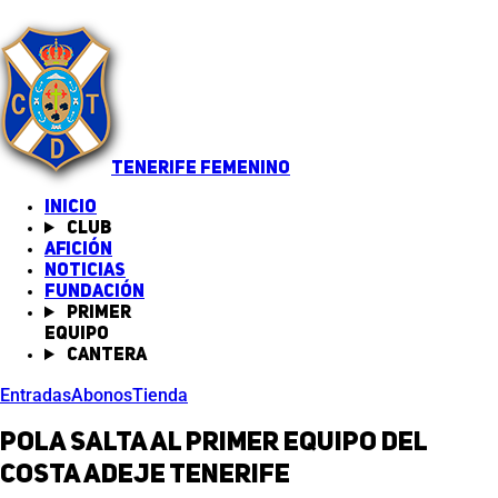
TENERIFE FEMENINO
INICIO
Club
Afición
Noticias
(abre en nueva pestaña)
Fundación
Primer
equipo
Cantera
Entradas
Abonos
Tienda
Pola salta al primer equipo del
Costa Adeje Tenerife