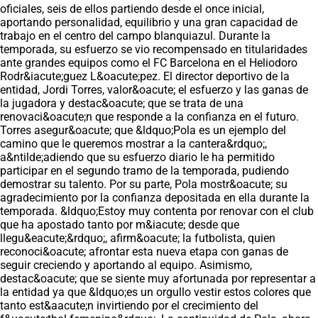
oficiales, seis de ellos partiendo desde el once inicial,
aportando personalidad, equilibrio y una gran capacidad de
trabajo en el centro del campo blanquiazul. Durante la
temporada, su esfuerzo se vio recompensado en titularidades
ante grandes equipos como el FC Barcelona en el Heliodoro
Rodr&iacute;guez L&oacute;pez. El director deportivo de la
entidad, Jordi Torres, valor&oacute; el esfuerzo y las ganas de
la jugadora y destac&oacute; que se trata de una
renovaci&oacute;n que responde a la confianza en el futuro.
Torres asegur&oacute; que &ldquo;Pola es un ejemplo del
camino que le queremos mostrar a la cantera&rdquo;,
a&ntilde;adiendo que su esfuerzo diario le ha permitido
participar en el segundo tramo de la temporada, pudiendo
demostrar su talento. Por su parte, Pola mostr&oacute; su
agradecimiento por la confianza depositada en ella durante la
temporada. &ldquo;Estoy muy contenta por renovar con el club
que ha apostado tanto por m&iacute; desde que
llegu&eacute;&rdquo;, afirm&oacute; la futbolista, quien
reconoci&oacute; afrontar esta nueva etapa con ganas de
seguir creciendo y aportando al equipo. Asimismo,
destac&oacute; que se siente muy afortunada por representar a
la entidad ya que &ldquo;es un orgullo vestir estos colores que
tanto est&aacute;n invirtiendo por el crecimiento del