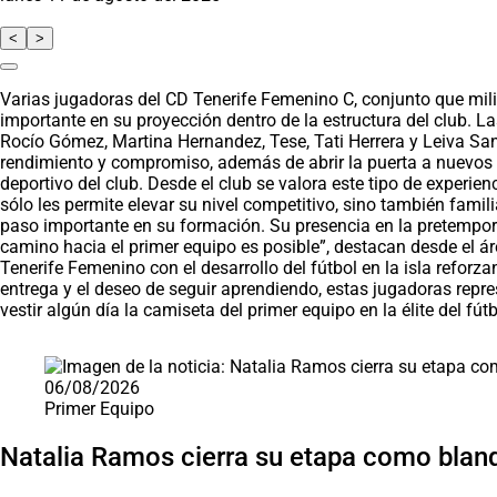
<
>
Varias jugadoras del CD Tenerife Femenino C, conjunto que milit
importante en su proyección dentro de la estructura del club. La
Rocío Gómez, Martina Hernandez, Tese, Tati Herrera y Leiva Sa
rendimiento y compromiso, además de abrir la puerta a nuevos r
deportivo del club. Desde el club se valora este tipo de experien
sólo les permite elevar su nivel competitivo, sino también fami
paso importante en su formación. Su presencia en la pretemporad
camino hacia el primer equipo es posible”, destacan desde el á
Tenerife Femenino con el desarrollo del fútbol en la isla reforza
entrega y el deseo de seguir aprendiendo, estas jugadoras repre
vestir algún día la camiseta del primer equipo en la élite del fút
Saltar carrusel de noticias
06/08/2026
Primer Equipo
Natalia Ramos cierra su etapa como blan