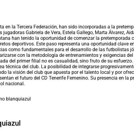
a en la Tercera Federación, han sido incorporadas a la pretempo
s jugadoras Gabriela de Vera, Estela Gallego, Marta Álvarez, Aida
ntana han tenido la oportunidad de comenzar la pretemporada c
etos deportivos. Este paso representa una oportunidad clave en
cias como fundamentales para el desarrollo de las futbolistas jóv
liarizarse con la metodología de entrenamientos y exigencias de
a del primer filial no es casualidad, sino fruto de su esfuerzo.
rea técnica del club. La posibilidad de integrarse progresivame
ndo la visión del club que apuesta por el talento local y por ofr
sentan el futuro del CD Tenerife Femenino. Su presencia en la p
bol nacional.
quiazul