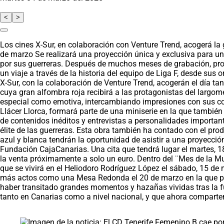
<
>
Los cines X-Sur, en colaboración con Venture Trend, acogerá la
de marzo Se realizará una proyección única y exclusiva para un
por sus guerreras. Después de muchos meses de grabación, produ
un viaje a través de la historia del equipo de Liga F, desde s
X-Sur, con la colaboración de Venture Trend, acogerán el día ta
cuya gran alfombra roja recibirá a las protagonistas del largom
especial como emotiva, intercambiando impresiones con sus co
Llácer Llorca, formará parte de una miniserie en la que tambié
de contenidos inéditos y entrevistas a personalidades importan
élite de las guerreras. Esta obra también ha contado con el pr
azul y blanca tendrán la oportunidad de asistir a una proyecció
Fundación CajaCanarias. Una cita que tendrá lugar el martes, 1
la venta próximamente a solo un euro. Dentro del ¨Mes de la Mu
que se vivirá en el Heliodoro Rodríguez López el sábado, 15 de m
más actos como una Mesa Redonda el 20 de marzo en la que parti
haber transitado grandes momentos y hazañas vividas tras la fun
tanto en Canarias como a nivel nacional, y que ahora comparte
Saltar carrusel de noticias