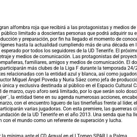
 gran alfombra roja que recibirá a las protagonistas y medios d
 público limitado a doscientas personas que podrá adquirir su e
cción y preparación, por fin ha llegado el momento de conocer 
us orígenes hasta la actualidad cumpliendo más de una década en
n esperado por todos los seguidores de la UD Tenerife. El próxim
etraje y medios de comunicación. Las protagonistas del proyecto
mpañeras, familiares, amigos y medios de comunicación. El doc
n participarán más clubes de la Liga F durante la temporada 24/
tes relacionadas con la entidad azul y blanca, así como jugado
oductor Miguel Ángel Poveda y Nuria Sáez como jefa de producció
n única y exclusiva destinada al público en el Espacio Cultural 
8 de marzo, cuyo aforo será limitado, por lo que serán solo dos
jer¨, la entidad tiene en su agenda numerosas acciones, encabez
arzo, con el encuentro liguero de las tinerfeñas frente al líder,
ciparán varias jugadoras. Con esta premiere, las guerreras cie
dación de la UD Tenerife en el año 2013. Una senda que ha lleva
n con el mundo como un referente de superación y lucha.