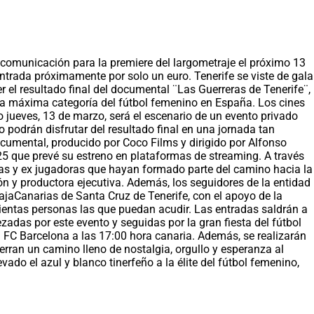
e comunicación para la premiere del largometraje el próximo 13
ntrada próximamente por solo un euro. Tenerife se viste de gala
el resultado final del documental ¨Las Guerreras de Tenerife¨,
 la máxima categoría del fútbol femenino en España. Los cines
o jueves, 13 de marzo, será el escenario de un evento privado
 podrán disfrutar del resultado final en una jornada tan
umental, producido por Coco Films y dirigido por Alfonso
25 que prevé su estreno en plataformas de streaming. A través
ras y ex jugadoras que hayan formado parte del camino hacia la
n y productora ejecutiva. Además, los seguidores de la entidad
CajaCanarias de Santa Cruz de Tenerife, con el apoyo de la
cientas personas las que puedan acudir. Las entradas saldrán a
adas por este evento y seguidas por la gran fiesta del fútbol
 el FC Barcelona a las 17:00 hora canaria. Además, se realizarán
rran un camino lleno de nostalgia, orgullo y esperanza al
do el azul y blanco tinerfeño a la élite del fútbol femenino,