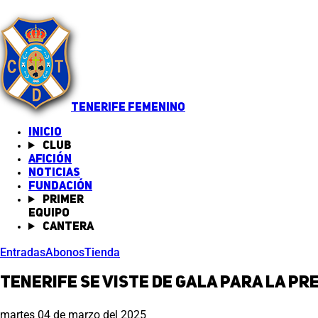
TENERIFE FEMENINO
INICIO
Club
Afición
Noticias
(abre en nueva pestaña)
Fundación
Primer
equipo
Cantera
Entradas
Abonos
Tienda
Tenerife se viste de gala para la p
martes 04 de marzo del 2025