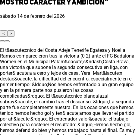
mostró carácter y ambición”
sábado 14 de febrero del 2026
<
>
El t&eacute;cnico del Costa Adeje Tenerife Egatesa y Noelia
Ramos comparecieron tras la victoria (0-2) ante el FC Badalona
Women en el Municipal Palam&oacute;s&ndash;Costa Brava,
una victoria que supone la segunda consecutiva en liga, con
porter&iacute;a a cero y lejos de casa. Yerai Mart&iacute;n
destac&oacute; la dificultad del encuentro, especialmente en el
primer tiempo: &ldquo;Nos hemos enfrentado a un gran equipo
y en la primera parte nos pusieron las cosas
complicadas&rdquo;. El t&eacute;cnico blanquiazul
subray&oacute; el cambio tras el descanso: &ldquo;La segunda
parte fue completamente nuestra. En las ocasiones que hemos
tenido hemos hecho gol y ten&iacute;amos que llevar el partido
por ah&iacute;&rdquo;. El entrenador valor&oacute; el trabajo
colectivo para sostener el resultado: &ldquo;Hemos hecho gol,
hemos defendido bien y hemos trabajado hasta el final. Es muy