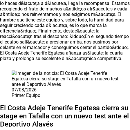
lo haces d&iacute;a a d&iacute;a, llega la recompensa. Estamos
recogiendo el fruto de muchos a&ntilde;os atr&aacute;s y cada
a&ntilde;o nos reinventamos y nos exigimos m&aacute;s. El
hambre que tiene este equipo y, sobre todo, la humildad para
seguir creciendo cada d&iacute;a, es lo que marca la
diferencia&rdquo;. Finalmente, destac&oacute; la
reacci&oacute;n tras el descanso: &ldquo;En el segundo tiempo
el equipo sali&oacute; a presionar arriba, nos pusimos por
delante en el marcador y conseguimos cerrar el partido&rdquo;.
El Costa Adeje Tenerife Egatesa afianza as&iacute; la cuarta
plaza y prolonga su excelente din&aacute;mica competitiva.
Saltar carrusel de noticias
07/08/2026
Primer Equipo
El Costa Adeje Tenerife Egatesa cierra su
stage en Tafalla con un nuevo test ante el
Deportivo Alavés