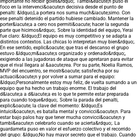
importante no recibir goles&rdquo;. Tambi&eacute;n puso el
foco en la intervenci&oacute;n decisiva desde el punto de
penalti: &ldquo;La portera nos suma much&iacute;simo. Con
ese penalti detenido el partido hubiese cambiado. Mantener la
porter&iacute;a a cero nos permiti&oacute; hacer la segunda
parte que hicimos&rdquo;. Sobre la identidad del equipo, Yerai
fue claro: &ldquo;El equipo es muy competitivo y se adapta a
distintos contextos. Las chicas lo interpretan muy bien&rdquo;.
En ese sentido, explic&oacute; que tras el descanso el grupo
estuvo &ldquo;m&aacute;s organizado y ordenado&rdquo;,
exigiendo a las jugadoras de ataque que apretaran para evitar
que el rival llegara al &aacute;rea. Por su parte, Noelia Ramos,
MVP del encuentro, se mostr&oacute; satisfecha por su
actuaci&oacute;n y por volver a sumar para el equipo:
&ldquo;Personalmente estoy muy feliz, de vuelta sumando a un
equipo que ha hecho un trabajo enorme. El trabajo del
d&iacute;a a d&iacute;a es lo que te permite estar preparada
para cuando toque&rdquo;. Sobre la parada del penalti,
explic&oacute; la clave del momento: &ldquo;Es
intuici&oacute;n, es batalla mental y convicci&oacute;n. Para
estar bajo palos hay que tener mucha convicci&oacute;n y
tambi&eacute;n celebrarlo cuando se acierta&rdquo;. La
guardameta puso en valor el esfuerzo colectivo y el recorrido
del grupo: &ldquo;No hay mayor secreto que el trabajo. Cuando